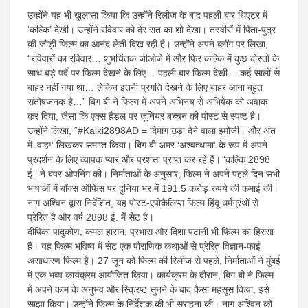
उन्होंने यह भी खुलासा किया कि उन्होंने रिलीज के बाद पहली बार थिएटर में
‘कल्कि’ देखी। उन्होंने रविवार को देर रात का शो देखा। तस्वीरों में पिता-पुत्र
की जोड़ी फिल्म का आनंद लेती दिख रही है। उन्होंने अपने ब्लॉग पर लिखा,
“रविवारों का रविवार… शुभचिंतक जीओजे में और फिर कल्कि में कुछ दोस्तों के
साथ बड़े पर्दे पर फिल्म देखने के लिए… पहली बार फिल्म देखी… कई सालों से
बाहर नहीं गया था… लेकिन इतनी प्रगति देखने के लिए बाहर आना बहुत
संतोषजनक है…” बिग बी ने फिल्म में अपने अभिनय से अभिषेक को अवाक
कर दिया, जैसा कि एक्स हैंडल पर जूनियर बच्चन की पोस्ट से स्पष्ट है।
उन्होंने लिखा, “#Kalki2898AD = दिमाग उड़ा देने वाला इमोजी। और अंत
में ‘वाह!’ लिखकर समाप्त किया। बिग बी अमर ‘अश्वत्थामा’ के रूप में अपने
प्रदर्शन के लिए व्यापक प्यार और प्रशंसा प्राप्त कर रहे हैं। ‘कल्कि 2898
ई.’ ने बंपर ओपनिंग की। निर्माताओं के अनुसार, फिल्म ने अपने पहले दिन सभी
भाषाओं में बॉक्स ऑफिस पर दुनिया भर में 191.5 करोड़ रुपये की कमाई की।
नाग अश्विन द्वारा निर्देशित, यह पोस्ट-एपोकैलिप्स फिल्म हिंदू धर्मग्रंथों से
प्रेरित है और वर्ष 2898 ई. में सेट है।
दीपिका पादुकोण, कमल हासन, प्रभास और दिशा पटानी भी फिल्म का हिस्सा
हैं। यह फिल्म भविष्य में सेट एक पौराणिक कथाओं से प्रेरित विज्ञान-फाई
असाधारण फिल्म है। 27 जून को फिल्म की रिलीज से पहले, निर्माताओं ने मुंबई
में एक भव्य कार्यक्रम आयोजित किया। कार्यक्रम के दौरान, बिग बी ने फिल्म
में अपने काम के अनुभव और स्क्रिप्ट सुनने के बाद कैसा महसूस किया, इसे
साझा किया। उन्होंने फिल्म के निर्देशक की भी सराहना की। नाग अश्विन को