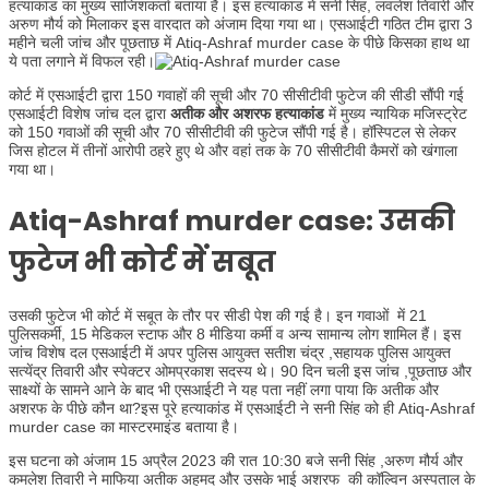
हत्याकांड का मुख्य साजिशकर्ता बताया है। इस हत्याकांड में सनी सिंह, लवलेश तिवारी और
अरुण मौर्य को मिलाकर इस वारदात को अंजाम दिया गया था। एसआईटी गठित टीम द्वारा 3
महीने चली जांच और पूछताछ में Atiq-Ashraf murder case के पीछे किसका हाथ था
ये पता लगाने में विफल रही।
कोर्ट में एसआईटी द्वारा 150 गवाहों की सूची और 70 सीसीटीवी फुटेज की सीडी सौंपी गई
एसआईटी विशेष जांच दल द्वारा
अतीक और अशरफ हत्याकांड
में मुख्य न्यायिक मजिस्ट्रेट
को 150 गवाओं की सूची और 70 सीसीटीवी की फुटेज सौंपी गई है। हॉस्पिटल से लेकर
जिस होटल में तीनों आरोपी ठहरे हुए थे और वहां तक के 70 सीसीटीवी कैमरों को खंगाला
गया था।
Atiq-Ashraf murder case: उसकी
फुटेज भी कोर्ट में सबूत
उसकी फुटेज भी कोर्ट में सबूत के तौर पर सीडी पेश की गई है। इन गवाओं में 21
पुलिसकर्मी, 15 मेडिकल स्टाफ और 8 मीडिया कर्मी व अन्य सामान्य लोग शामिल हैं। इस
जांच विशेष दल एसआईटी में अपर पुलिस आयुक्त सतीश चंद्र ,सहायक पुलिस आयुक्त
सत्येंद्र तिवारी और स्पेक्टर ओमप्रकाश सदस्य थे। 90 दिन चली इस जांच ,पूछताछ और
साक्ष्यों के सामने आने के बाद भी एसआईटी ने यह पता नहीं लगा पाया कि अतीक और
अशरफ के पीछे कौन था?इस पूरे हत्याकांड में एसआईटी ने सनी सिंह को ही Atiq-Ashraf
murder case का मास्टरमाइंड बताया है।
इस घटना को अंजाम 15 अप्रैल 2023 की रात 10:30 बजे सनी सिंह ,अरुण मौर्य और
कमलेश तिवारी ने माफिया अतीक अहमद और उसके भाई अशरफ की कॉल्विन अस्पताल के