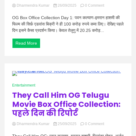
on
Dharmendra Kumar
26/09/2025
0 Comment
OG
Box
OG Box Office Collection Day 1: पवन कल्याण-इमरान हाशमी की
Office
फिल्म की सिर्फ़ एडवांस बिक्री ने ही 100 करोड़ रुपये कमा लिए। देखिए पहले
Collection
दिन इसने कैसा प्रदर्शन किया। केवल तेलुगु में 20.25 करोड़...
Day
1:
Read More
पवन
कल्याण
की
फिल्म
ने
2025
की
0 Minutes
सबसे
Entertainment
बड़ी
They Call Him OG Telugu
ओपनिंग
की
Movie Box Office Collection:
पहले दिन की रिपोर्ट
on
Dharmendra Kumar
25/09/2025
0 Comment
They
Call