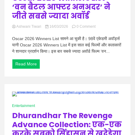
का
‘वन बैटल आफ्टर अनअदर’ ने
सपोर्ट
ही
जीते सबसे ज्यादा अवॉर्ड
सबकुछ
है
on
Ashwani Tiwari
16/03/2026
0 Comment
Oscar
2026
Oscar 2026 Winners List सामने आ चुकी है। 98वें एकेडमी अवॉर्ड्स
Winners
यानी Oscar 2026 Winners List में इस साल कई फिल्मों और कलाकारों
List-
ने शानदार प्रदर्शन किया। इस बार सबसे ज्यादा अवॉर्ड फिल्म ‘वन...
‘वन
बैटल
Read More
आफ्टर
अनअदर’
ने
जीते
सबसे
ज्यादा
अवॉर्ड
0 Minutes
Entertainment
Dhurandhar The Revenge
Advance Collection: एक-एक
करके सबको सिंहासन से खदेड़ेगा