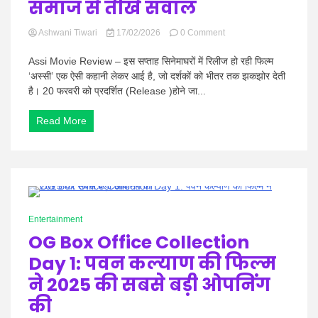
समाज से तीखे सवाल
on
Ashwani Tiwari
17/02/2026
0 Comment
Assi
Movie
Assi Movie Review – इस सप्ताह सिनेमाघरों में रिलीज हो रही फिल्म
Review
‘अस्सी’ एक ऐसी कहानी लेकर आई है, जो दर्शकों को भीतर तक झकझोर देती
–
है। 20 फरवरी को प्रदर्शित (Release )होने जा...
अस्सी
में
Read More
तापसी
पन्नू
का
दमदार
प्रदर्शन,
समाज
से
0 Minutes
तीखे
Entertainment
सवाल
OG Box Office Collection
Day 1: पवन कल्याण की फिल्म
ने 2025 की सबसे बड़ी ओपनिंग
की