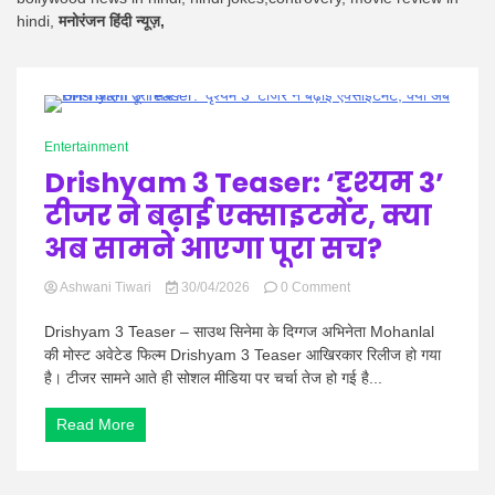
Hindi
hindi,
मनोरंजन हिंदी न्यूज़,
News
0 Minutes
Entertainment
Drishyam 3 Teaser: ‘दृश्यम 3’
टीजर ने बढ़ाई एक्साइटमेंट, क्या
अब सामने आएगा पूरा सच?
on
Ashwani Tiwari
30/04/2026
0 Comment
Drishyam
3
Drishyam 3 Teaser – साउथ सिनेमा के दिग्गज अभिनेता Mohanlal
Teaser:
की मोस्ट अवेटेड फिल्म Drishyam 3 Teaser आखिरकार रिलीज हो गया
‘दृश्यम
है। टीजर सामने आते ही सोशल मीडिया पर चर्चा तेज हो गई है...
3’
टीजर
Read More
ने
बढ़ाई
एक्साइटमेंट,
क्या