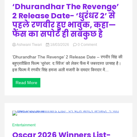
‘Dhurandhar The Revenge’
2 Release Date- ‘धुरंधर 2’ से
पहले रणवीर हुए भावुक, कहा—
फैंस का सपोर्ट ही सबकुछ है
on
Ashwani Tiwari
18/03/2026
0 Comment
‘Dhurandhar
The
‘Dhurandhar The Revenge’ 2 Release Date – रणवीर सिंह की
Revenge’
बहुप्रतीक्षित फिल्म ‘धुरंधर: द रिवेंज’ को लेकर फैंस में जबरदस्त उत्साह है।
2
इस फिल्म में रणवीर सिंह हमजा अली मजारी के दमदार किरदार में...
Release
Date-
Read More
‘धुरंधर
2’
से
पहले
रणवीर
हुए
भावुक,
0 Minutes
कहा
Entertainment
—
Oscar 2026 Winners List-
फैंस