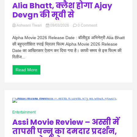
Alia Bhatt, क्लैश होगा Ajay
Devgn की मूवी से
on
Ashwani Tiwari
09/03/2026
0 Comment
Alpha
Movie
Alpha Movie 2026 Release Date : बॉलीवुड अभिनेत्री Alia Bhatt
2026
की बहुप्रतीक्षित स्पाई थ्रिलर फिल्म Alpha Movie 2026 Release
Release
Date का आखिरकार ऐलान कर दिया गया है। काफी समय से इस फिल्म की
Date
रिलीज...
:
एक्शन
अवतार
Read More
में
दिखेंगी
Alia
Bhatt,
क्लैश
होगा
0 Minutes
Ajay
Entertainment
Devgn
की
Assi Movie Review – अस्सी में
मूवी
तापसी पन्नू का दमदार प्रदर्शन,
से