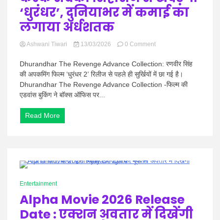
‘धुरंधर’, दुनियाभर में कमाई का
लगाया अर्धशतक
on
Ashwani Tiwari
13/03/2026
0 Comment
Dhurandhar
The
Dhurandhar The Revenge Advance Collection: रणवीर सिंह
Revenge
की अपकमिंग फिल्म ‘धुरंधर 2’ रिलीज से पहले ही सुर्खियों में छा गई है।
Advance
Dhurandhar The Revenge Advance Collection -फिल्म की
Collection:
एडवांस बुकिंग ने बॉक्स ऑफिस पर...
एक-
एक
करके
Read More
सबको
सिंहासन
से
खदेड़ेगा
‘धुरंधर’,
दुनियाभर
1 Minute
में
Entertainment
कमाई
का
Alpha Movie 2026 Release
लगाया
Date : एक्शन अवतार में दिखेंगी
अर्धशतक