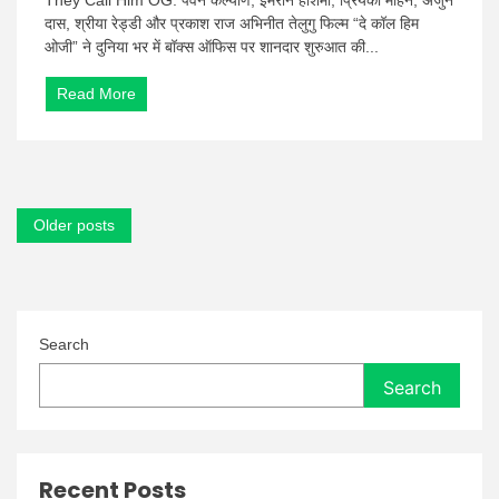
They Call Him OG: पवन कल्याण, इमरान हाशमी, प्रियंका मोहन, अर्जुन
Him
दास, श्रीया रेड्डी और प्रकाश राज अभिनीत तेलुगु फिल्म “दे कॉल हिम
OG
ओजी” ने दुनिया भर में बॉक्स ऑफिस पर शानदार शुरुआत की...
Telugu
Movie
Read More
Box
Office
Collection:
पहले
दिन
की
Posts
रिपोर्ट
Older posts
navigation
Search
Search
Recent Posts