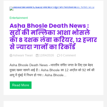
अब
सामने
आएगा
1 Minute
पूरा
Entertainment
सच?
Asha Bhosle Death News :
सुरों की मल्लिका आशा भोसले
का 8 दशक लंबा करियर, 12 हजार
से ज्यादा गानों का रिकॉर्ड
on
Ashwani Tiwari
12/04/2026
0 Comment
Asha
Bhosle
Asha Bhosle Death News –भारतीय संगीत जगत के लिए एक बेहद
Death
दुखद खबर सामने आई है। Asha Bhosle का 12 अप्रैल को 92 वर्ष की
News
आयु में मुंबई में निधन हो गया। Asha Bhosle...
:
सुरों
Read More
की
मल्लिका
आशा
भोसले
का
8