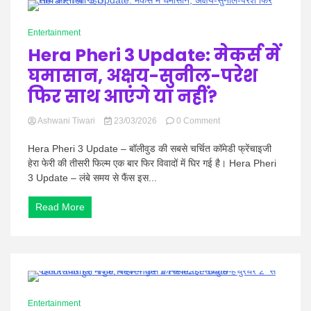
दशक
0 Minutes
लंबा
Entertainment
करियर,
Hera Pheri 3 Update: मेकर्स में
12
हजार
घमासान, अक्षय-सुनील-परेश
से
ज्यादा
फिर साथ आएंगे या नहीं?
गानों
का
on
Ashwani Tiwari
23/03/2026
0 Comment
रिकॉर्ड
Hera
Pheri
Hera Pheri 3 Update – बॉलीवुड की सबसे चर्चित कॉमेडी फ्रेंचाइजी
3
हेरा फेरी की तीसरी फिल्म एक बार फिर विवादों में घिर गई है। Hera Pheri
Update:
3 Update – लंबे समय से फैंस इस...
मेकर्स
में
Read More
घमासान,
अक्षय-
सुनील-
परेश
फिर
साथ
आएंगे
0 Minutes
या
Entertainment
नहीं?