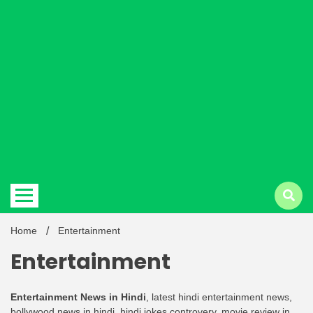
Hindi
news |
Latest
Home
Entertainment
Entertainment
Entertainment News in Hindi
, latest hindi entertainment news,
bollywood news in hindi, hindi jokes,controvery, movie review in