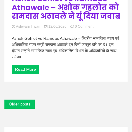
करीब
Athawale – अशोक गहलोत को
आएंगे
रामदास अठावले ने यूं दिया जवाब
on
Ashwani Tiwari
12/06/2026
0 Comment
Ashok
Gehlot
Ashok Gehlot vs Ramdas Athawale – केंद्रीय सामाजिक न्याय एवं
vs
अधिकारिता राज्य मंत्री रामदास अठावले इन दिनों जयपुर दौरे पर हैं। इस
Ramdas
दौरान उन्होंने सामाजिक न्याय एवं अधिकारिता विभाग के अधिकारियों के साथ
Athawale
समीक्षा...
–
अशोक
गहलोत
Read More
को
रामदास
अठावले
ने
यूं
दिया
Posts
Older posts
जवाब
navigation