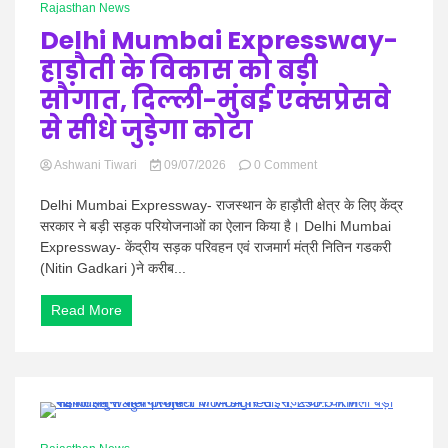
Rajasthan News
ज्वलनशील
वाहनों
Delhi Mumbai Expressway-
की
हाड़ौती के विकास को बड़ी
एंट्री
पर
सौगात, दिल्ली-मुंबई एक्सप्रेसवे
रोक
से सीधे जुड़ेगा कोटा
on
Ashwani Tiwari
09/07/2026
0 Comment
Delhi
Mumbai
Delhi Mumbai Expressway- राजस्थान के हाड़ौती क्षेत्र के लिए केंद्र
Expressway-
सरकार ने बड़ी सड़क परियोजनाओं का ऐलान किया है। Delhi Mumbai
हाड़ौती
Expressway- केंद्रीय सड़क परिवहन एवं राजमार्ग मंत्री नितिन गडकरी
के
(Nitin Gadkari )ने करीब...
विकास
को
बड़ी
Read More
सौगात,
दिल्ली-
मुंबई
एक्सप्रेसवे
से
सीधे
0 Minutes
जुड़ेगा