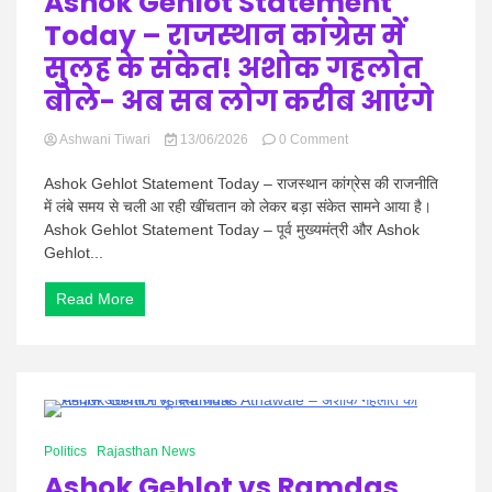
Ashok Gehlot Statement
आंधी,
Today – राजस्थान कांग्रेस में
कई
जिलों
सुलह के संकेत! अशोक गहलोत
में
बारिश
बोले- अब सब लोग करीब आएंगे
का
अलर्ट
on
Ashwani Tiwari
13/06/2026
0 Comment
Ashok
Gehlot
Ashok Gehlot Statement Today – राजस्थान कांग्रेस की राजनीति
Statement
में लंबे समय से चली आ रही खींचतान को लेकर बड़ा संकेत सामने आया है।
Today
Ashok Gehlot Statement Today – पूर्व मुख्यमंत्री और Ashok
–
Gehlot...
राजस्थान
कांग्रेस
में
Read More
सुलह
के
संकेत!
अशोक
गहलोत
बोले-
0 Minutes
अब
Politics
Rajasthan News
सब
लोग
Ashok Gehlot vs Ramdas