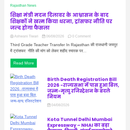
Rajasthan News
शिक्षा मंत्री मदन दिलावर के आश्वासन के बाद
शिक्षकों ने खत्म किया धरना, ट्रांसफर नीति पर
जल्द होगा फैसला
on
Ashwani Tiwari
06/08/2026
0 Comment
शिक्षा
Third Grade Teacher Transfer In Rajasthan की राजधानी जयपुर
मंत्री
में ट्रांसफर नीति की मांग को लेकर शहीद स्मारक पर...
मदन
दिलावर
के
Read More
आश्वासन
के
बाद
Birth Death Registration Bill
शिक्षकों
2026 -राज्यसभा में पास हुआ बिल,
ने
जन्म-मृत्यु रजिस्ट्रेशन के बदले
खत्म
नियम
किया
धरना,
04/08/2026
ट्रांसफर
नीति
Kota Tunnel Delhi Mumbai
पर
Expressway – NHAI का बड़ा
जल्द