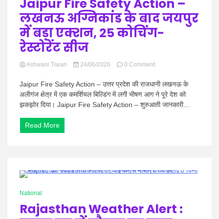
Jaipur Fire Safety Action –
कोचिंग
लखनऊ अग्निकांड के बाद जयपुर
सेंटर
सील
में बड़ा एक्शन, 25 कोचिंग-
रेस्टोरेंट सीज
on
Ashwani Tiwari
24/06/2026
0 Comment
Jaipur
Fire
Jaipur Fire Safety Action – उत्तर प्रदेश की राजधानी लखनऊ के
Safety
अलीगंज क्षेत्र में एक कमर्शियल बिल्डिंग में लगी भीषण आग ने पूरे देश को
Action
झकझोर दिया। Jaipur Fire Safety Action – शुरुआती जानकारी...
–
लखनऊ
Read More
अग्निकांड
के
बाद
जयपुर
में
बड़ा
एक्शन,
0 Minutes
25
National
कोचिंग-
Rajasthan Weather Alert :
रेस्टोरेंट
सीज