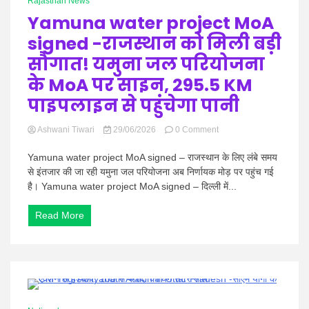
Rajasthan News
कोटा
Yamuna water project MoA
signed -राजस्थान को मिली बड़ी
सौगात! यमुना जल परियोजना
के MoA पर साइन, 295.5 KM
पाइपलाइन से पहुंचेगा पानी
on
Ashwani Tiwari
29/06/2026
0 Comment
Yamuna
water
Yamuna water project MoA signed – राजस्थान के लिए लंबे समय
project
से इंतजार की जा रही यमुना जल परियोजना अब निर्णायक मोड़ पर पहुंच गई
MoA
है। Yamuna water project MoA signed – दिल्ली में...
signed
-राजस्थान
Read More
को
मिली
बड़ी
सौगात!
यमुना
जल
परियोजना
1 Minute
के