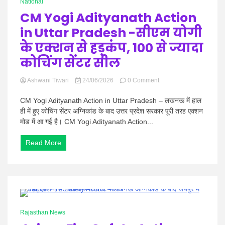
National
MoA
CM Yogi Adityanath Action
पर
साइन,
in Uttar Pradesh -सीएम योगी
295.5
KM
के एक्शन से हड़कंप, 100 से ज्यादा
पाइपलाइन
कोचिंग सेंटर सील
से
पहुंचेगा
पानी
on
Ashwani Tiwari
24/06/2026
0 Comment
CM
Yogi
CM Yogi Adityanath Action in Uttar Pradesh – लखनऊ में हाल
Adityanath
ही में हुए कोचिंग सेंटर अग्निकांड के बाद उत्तर प्रदेश सरकार पूरी तरह एक्शन
Action
मोड में आ गई है। CM Yogi Adityanath Action...
in
Uttar
Read More
Pradesh
-सीएम
योगी
के
एक्शन
से
हड़कंप,
1 Minute
100
Rajasthan News
से
ज्यादा