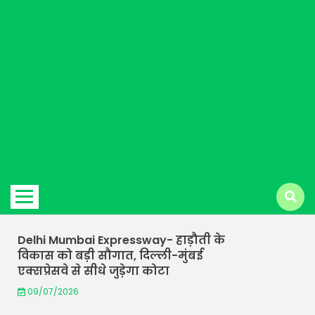
Hindi
news |
Latest
Yamuna water project MoA signed
-राजस्थान को मिली बड़ी सौगात! यमुना
जल परियोजना के MoA पर साइन, 295.5
KM पाइपलाइन से पहुंचेगा पानी
29/06/2026