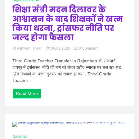
शिक्षा मंत्री मदन दिलावर के
आश्वासन के बाद शिक्षकों ने खत्म
किया धरना, ट्रांसफर नीति पर
जल्द होगा फैसला
on
Ashwani Tiwari
06/08/2026
0 Comment
शिक्षा
मंत्री
Third Grade Teacher Transfer In Rajasthan की राजधानी
मदन
जयपुर में ट्रांसफर नीति की मांग को लेकर शहीद स्मारक पर चल रहा थर्ड
दिलावर
ग्रेड शिक्षकों का धरना गुरुवार को समाप्त हो गया। Third Grade
के
Teacher...
आश्वासन
के
बाद
Read More
शिक्षकों
ने
खत्म
किया
धरना,
ट्रांसफर
0 Minutes
नीति
National
पर