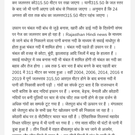
News
कर जलस्तर को315.50 मीटर पर रखा जाएगा । यानी315.50 के जल स्तर
के बाद जो भी पानी आएगा उसे बांध से निकाला जाएगा । अनुमान है कि 24
अगस्त की रात तक बांध का जलस्तर315.50 मीटर पहंच जाएगा ।
उफान पर चंबल नदी बांध से जुड़े बनास, खारी और डाई नदी के त्रिवेणी संगम
पर गेज का जलस्तर कम हो रहा है । Rajasthan Hindi news के माध्यम
से जाने बांध से निकलने वाला पानी बनास नदी के माध्यम से सवाई माधोपुर से
होता हुआ चंबल नदी में शामिल होगा । चंबल नदी पहले ही उफान पर है ।
चंबल की वजह से कोटा, बूंदी, झालावाड़ आदि जिलों में बाढ़ के हालात हैं ।
सवाई माधोपुर में जब बनास नदी भी चंबल में शामिल होगी तो चंबल का नदी का
बहाव और तेज होगा । अब तक 5 बार भरा है बांध बनने के बाद पहली बार
2001 में 311 मीटर का भराव हुआ । वहीं 2004, 2006, 2014, 2016 व
2019 में पूर्ण जलभराव 315,50 आरएल मीटर होने के बाद बनास नदी में
पानी की निकासी करनी पड़ी । गांवों का संपर्क टूटा बता दें कि राजस्थान में
भारी बारिश के बाद नदियां इफान पर हैं । बनास, बेड़च, मेनाली और कोठारी
नदियों पर बनी पुलियों पर चार से पांच फीट तक पानी होने से एक दर्जन से
अधिक गांवों का सम्पर्क टूट गया है । जेतपुरा बांध भी ऊफान पर है । मंगलवार
को जेतपुरा बांध के सभी छह गेट खोलकर पानी की निकाला जा रहा है ।
कोठारी बांध पर 8 सेंटीमीटर चादर चल रही है । ऐतिहासिक तिलस्वां महादेव
स्थित पवित्र कुण्ड में भी पानी भर गया है । गंगा माता मंदिर भी घंटों से पानी में
डूबा हुआ है । तीन जिलों में राहत बीसलपुर बांध के भर जाने से अजमेर,