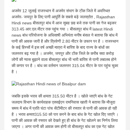
news |
अजमेर 12 जुलाई राजस्थान में अजमेर संभाग के टोंक जिले में अवस्थित
अजमेर- जयपुर के लिए पानी आपूर्ति के सबसे बड़े जलस्रोत , Rajasthan
Hindi news बीसलपुर बांध में आज सुबह छह बजे तक पानी का गेज बढ़कर
313.45 आर.एल.मीटर तक पहुंच गया । बीसलपुर बांध में latest Hindi
news बांध परियोजना के अधिसाषी अभियंता मनीष बंसल ने बताया कि बांध में
पानी की आवक जारी है और त्रिवेणी 2.80 मीटर के उफान पर है । राजस्थान
Latest
के कई हिस्सों में इस वर्ष अच्छी मात्रा में बारिश के बाद राज्य के बांधों का
जलस्तर बढ़ गया है । अजमेर, जयपुर और टोंक जिले के करीब सवा करोड़
लोगों की प्यास बुझाने वाला बीसलपुर बांध भी भारी बारिश से पानी लबालब होने
की कगार पर है । बांध का वर्तमान जलस्तर 315.04 मीटर के पार पहुंच चुका
है ।
Hindi
जबकि इसके भराव की क्षमता 315.50 मीटर है । खोले जाएंगे बांध के गेट
जलदाय विभाग के कार्यवाहक एक्सईएन रामनिवास खाती ने बताया कि मौजूदा
समय में बांध में प्रति घंटा पांच सेंटीमीटर की रफ्तार से पानी की आवक हो रही
है । भराव क्षमता315.50 को पार करने के बाद बांध के गेट खोल दिए जाएंगे ।
पानी की आवक की रफ्तार को देखते हुए ही बांध के गेट खोलने का निर्णय लिया
जाएगा । अगर पानी की आवक कम होगी तो बीसलपुर बांध का एक गेट खोल