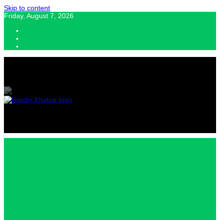
Skip to content
Friday, August 7, 2026
Hardin Khabar | Hindi news | Latest Hindi News , स्वतंत्र पत्रकारों के लिए
यह डिजिटल मीडिया प्लेटफॉर्म इस मार्गदर्शक सिद्धांत के साथ डिज़ाइन किया गया
Hardin
Khabar |