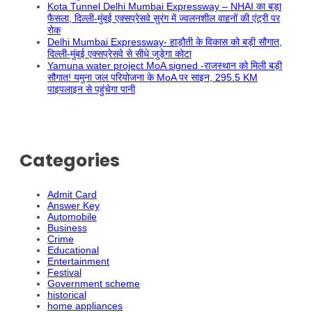
Kota Tunnel Delhi Mumbai Expressway – NHAI का बड़ा
फैसला, दिल्ली-मुंबई एक्सप्रेसवे सुरंग में ज्वलनशील वाहनों की एंट्री पर
रोक
Delhi Mumbai Expressway- हाड़ौती के विकास को बड़ी सौगात,
दिल्ली-मुंबई एक्सप्रेसवे से सीधे जुड़ेगा कोटा
Yamuna water project MoA signed -राजस्थान को मिली बड़ी
सौगात! यमुना जल परियोजना के MoA पर साइन, 295.5 KM
पाइपलाइन से पहुंचेगा पानी
Categories
Admit Card
Answer Key
Automobile
Business
Crime
Educational
Entertainment
Festival
Government scheme
historical
home appliances