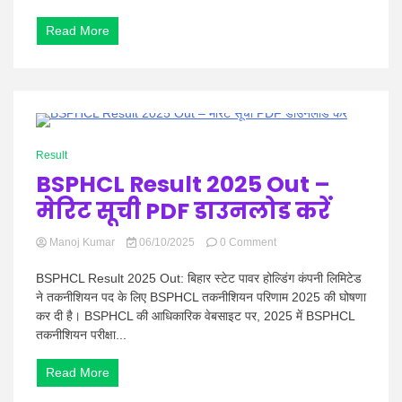
upsssc.gov.in
पर
Read More
जूनियर
असिस्टेंट
और
जूनियर
क्लर्क
के
1 Minute
परिणाम
Result
देखें
BSPHCL Result 2025 Out –
मेरिट सूची PDF डाउनलोड करें
on
Manoj Kumar
06/10/2025
0 Comment
BSPHCL
Result
BSPHCL Result 2025 Out: बिहार स्टेट पावर होल्डिंग कंपनी लिमिटेड
2025
ने तकनीशियन पद के लिए BSPHCL तकनीशियन परिणाम 2025 की घोषणा
Out
कर दी है। BSPHCL की आधिकारिक वेबसाइट पर, 2025 में BSPHCL
–
तकनीशियन परीक्षा...
मेरिट
सूची
PDF
Read More
डाउनलोड