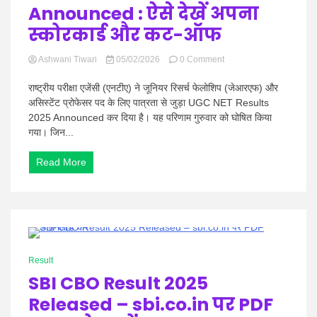
Announced : ऐसे देखें अपना
स्कोरकार्ड और कट-ऑफ
on
Ashwani Tiwari
05/02/2026
0 Comment
UGC
NET
राष्ट्रीय परीक्षा एजेंसी (एनटीए) ने जूनियर रिसर्च फेलोशिप (जेआरएफ) और
Results
असिस्टेंट प्रोफेसर पद के लिए पात्रता से जुड़ा UGC NET Results
2025
2025 Announced कर दिया है। यह परिणाम गुरुवार को घोषित किया
Announced
गया। जिन...
:
ऐसे
देखें
Read More
अपना
स्कोरकार्ड
और
कट-
ऑफ
1 Minute
Result
SBI CBO Result 2025
Released – sbi.co.in पर PDF