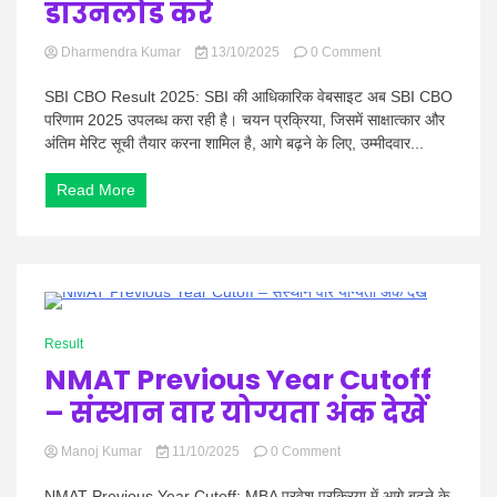
डाउनलोड करें
on
Dharmendra Kumar
13/10/2025
0 Comment
SBI
CBO
SBI CBO Result 2025: SBI की आधिकारिक वेबसाइट अब SBI CBO
Result
परिणाम 2025 उपलब्ध करा रही है। चयन प्रक्रिया, जिसमें साक्षात्कार और
2025
अंतिम मेरिट सूची तैयार करना शामिल है, आगे बढ़ने के लिए, उम्मीदवार...
Released
–
Read More
sbi.co.in
पर
PDF
डाउनलोड
करें
1 Minute
Result
NMAT Previous Year Cutoff
– संस्थान वार योग्यता अंक देखें
on
Manoj Kumar
11/10/2025
0 Comment
NMAT
Previous
NMAT Previous Year Cutoff: MBA प्रवेश प्रक्रिया में आगे बढ़ने के