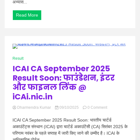
अभ्यास...
प्रशासनिक
अधिकारी
प्रारंभिक
Read More
परीक्षा
का
PDF
newindia.co.in
पर
डाउनलोड
1 Minute
करें
Result
ICAI CA September 2025
Result Soon: फाउंडेशन, इंटर
और फाइनल लिंक @
iCAi.nic.in
on
Dharmendra Kumar
09/10/2025
0 Comment
ICAI
CA
ICAI CA September 2025 Result Soon: भारतीय चार्टर्ड
September
अकाउंटेंट्स संस्थान (ICAI) द्वारा चार्टर्ड अकाउंटेंसी (CA) सितंबर 2025 के
2025
परिणाम नवंबर के पहले सप्ताह में जारी किए जाने की उम्मीद है। ICAI के
Result
आधिकारिक पोर्टल...