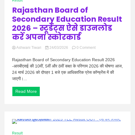
Result
news |
Rajasthan Board of
Secondary Education Result
2026 – स्टूडेंट्स ऐसे डाउनलोड
करें अपना स्कोरकार्ड
Latest
on
Ashwani Tiwari
24/03/2026
0 Comment
Rajasthan
Board
Rajasthan Board of Secondary Education Result 2026
of
-आरबीएसई की 10वीं, 5वीं और 8वीं कक्षा के परिणाम 2026 की घोषणा आज,
Secondary
24 मार्च 2026 को दोपहर 1 बजे एक आधिकारिक प्रेस कॉन्फ्रेंस में की
Education
जाएगी।...
Result
2026
Hindi
–
Read More
स्टूडेंट्स
ऐसे
डाउनलोड
करें
अपना
स्कोरकार्ड
1 Minute
Result