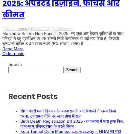
2025: अपडेटेड डिज़ाइन, फीचर्स और
कीमत
Manoj Kumar
07/10/2025
0 Comment
on
Mahindra Bolero Neo Facelift 2025: नए लुक और बेहतर सुविधाओं के साथ,
Mahindra
Bolero
महिंद्रा ने बहु प्रतीक्षित 2025 बोलेरो नियो फेसलिफ्ट से पर्दा उठा दिया है, जिसकी
Neo
शुरुआती कीमत 8.49 लाख रुपये (EX-शोरूम, भारत) है।...
Facelift
Read More
2025:
Older posts
अपडेटेड
डिज़ाइन,
Posts
फीचर्स
Search
और
Search
कीमत
navigation
Recent Posts
शिक्षा मंत्री मदन दिलावर के आश्वासन के बाद शिक्षकों ने खत्म किया
धरना, ट्रांसफर नीति पर जल्द होगा फैसला
Birth Death Registration Bill 2026 -राज्यसभा में पास हुआ बिल,
जन्म-मृत्यु रजिस्ट्रेशन के बदले नियम
Kota Tunnel Delhi Mumbai Expressway – NHAI का बड़ा