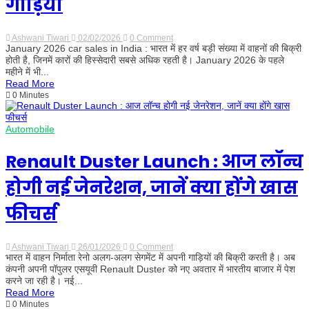
गाड़ियां
Ashwani Tiwari
02/02/2026
0 Comment
on
January 2026 car sales in India : भारत में हर वर्ष बड़ी संख्या में वाहनों की बिक्री
जनवरी
2026
होती है, जिनमें कारों की हिस्सेदारी सबसे अधिक रहती है। January 2026 के पहले
में
महीने में भी...
किन
Read More
कारों
0 Minutes
की
रही
सबसे
ज्यादा
Automobile
मांग?
Tata
Nexon
Renault Duster Launch : आज लॉन्च
बनी
नंबर-1,
होगी नई जेनरेशन, जानें क्या होंगे खास
ये
हैं
देश
फीचर्स
की
टॉप
5
बेस्टसेलर
Ashwani Tiwari
26/01/2026
0 Comment
on
गाड़ियां
भारत में वाहन निर्माता रेनो अलग-अलग सेगमेंट में अपनी गाड़ियों की बिक्री करती है। अब
Renault
Duster
कंपनी अपनी पॉपुलर एसयूवी Renault Duster को नए अवतार में भारतीय बाजार में पेश
Launch
करने जा रही है। नई...
:
Read More
आज
0 Minutes
लॉन्च