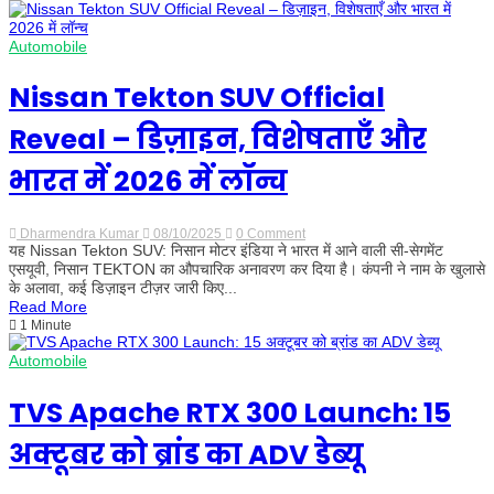
होगी
नई
जेनरेशन,
Automobile
जानें
क्या
होंगे
Nissan Tekton SUV Official
खास
फीचर्स
Reveal – डिज़ाइन, विशेषताएँ और
भारत में 2026 में लॉन्च
Dharmendra Kumar
08/10/2025
0 Comment
on
यह Nissan Tekton SUV: निसान मोटर इंडिया ने भारत में आने वाली सी-सेगमेंट
Nissan
Tekton
एसयूवी, निसान TEKTON का औपचारिक अनावरण कर दिया है। कंपनी ने नाम के खुलासे
SUV
के अलावा, कई डिज़ाइन टीज़र जारी किए...
Official
Read More
Reveal
1 Minute
–
डिज़ाइन,
विशेषताएँ
Automobile
और
भारत
TVS Apache RTX 300 Launch: 15
में
2026
में
अक्टूबर को ब्रांड का ADV डेब्यू
लॉन्च