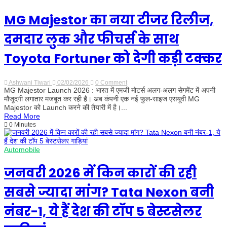
खास
और
कब
MG Majestor का नया टीजर रिलीज,
आएंगी
शोरूम
दमदार लुक और फीचर्स के साथ
में
Toyota Fortuner को देगी कड़ी टक्कर
Ashwani Tiwari
02/02/2026
0 Comment
on
MG Majestor Launch 2026 : भारत में एमजी मोटर्स अलग-अलग सेगमेंट में अपनी
MG
Majestor
मौजूदगी लगातार मजबूत कर रही है। अब कंपनी एक नई फुल-साइज एसयूवी MG
का
Majestor को Launch करने की तैयारी में है।...
नया
Read More
टीजर
0 Minutes
रिलीज,
दमदार
लुक
और
Automobile
फीचर्स
के
साथ
जनवरी 2026 में किन कारों की रही
Toyota
Fortuner
सबसे ज्यादा मांग? Tata Nexon बनी
को
देगी
कड़ी
नंबर-1, ये हैं देश की टॉप 5 बेस्टसेलर
टक्कर