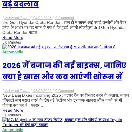
बड़े बदलाव
कीमत
को
लेकर
भी
Ashwani Tiwari
04/02/2026
0 Comment
on
आई
3rd Gen Hyundai Creta Render : हाल ही में सामने आई स्पाई तस्वीरों और रेंडर
3rd
अहम
Gen
इमेज के आधार पर यह साफ हो गया है कि हुंडई अपनी लोकप्रिय 3rd Gen Hyundai
जानकारी
Hyundai
Creta Render मॉडल...
Creta
Read More
Render
0 Minutes
से
हुआ
खुलासा,
Automobile
डिजाइन
और
2026 में बजाज की नई बाइक्स, जानिए
फीचर्स
में
बड़े
क्या है खास और कब आएंगी शोरूम में
बदलाव
Ashwani Tiwari
03/02/2026
0 Comment
on
New Bajaj Bikes Incoming 2026 : पल्सर रेंज का विस्तार करने के अलावा, बजाज
2026
में
जीएसटी लाभ प्राप्त करने के लिए नई केटीएम और ट्रायम्फ बाइक्स लॉन्च करने की भी
बजाज
योजना बना रहा है। पल्सर...
की
Read More
नई
0 Minutes
बाइक्स,
जानिए
क्या
है
Automobile