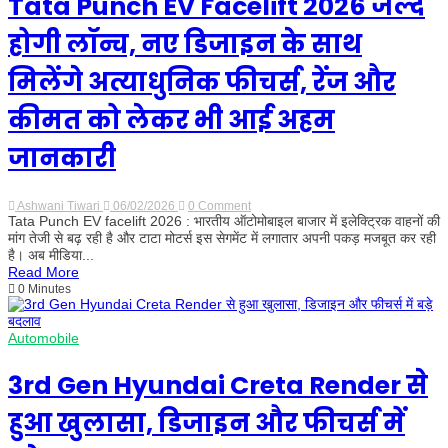
Tata Punch EV Facelift 2026 जल्द
होगी लॉन्च, नए डिजाइन के साथ
मिलेंगे अत्याधुनिक फीचर्स, रेंज और
कीमत को लेकर भी आई अहम
जानकारी
Ashwani Tiwari
06/02/2026
0 Comment
on
Tata Punch EV facelift 2026 : भारतीय ऑटोमोबाइल बाजार में इलेक्ट्रिक वाहनों की
Tata
Punch
मांग तेजी से बढ़ रही है और टाटा मोटर्स इस सेगमेंट में लगातार अपनी पकड़ मजबूत कर रही
EV
है। अब मीडिया...
Facelift
Read More
2026
0 Minutes
जल्द
होगी
लॉन्च,
नए
Automobile
डिजाइन
के
साथ
3rd Gen Hyundai Creta Render से
मिलेंगे
अत्याधुनिक
हुआ खुलासा, डिजाइन और फीचर्स में
फीचर्स,
रेंज
और