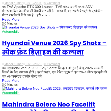
Manoj Kumar
08/10/2025
0 Comment
on
यह TVS Apache RTX 300 Launch: TVS मोटर अपनी पहली ADV
TVS
Apache
मोटरसाइकिल के लॉन्च की तैयारी कर रही है। भारत में, यह सबसे बेसब्री से प्रतीक्षित
RTX
मोटर साइकिलों में से एक है। इसे 2025...
300
Read More
Launch:
0 Minutes
15
अक्टूबर
को
Automobile
ब्रांड
का
Hyundai Venue 2026 Spy Shots –
ADV
डेब्यू
स्पेक फ्रंट डिज़ाइन की कल्पना
Manoj Kumar
07/10/2025
0 Comment
on
यह Hyundai Venue 2026 Spy Shots: बिल्कुल नई हुंडई वेन्यू 2026 जल्द ही
Hyundai
Venue
बिक्री के लिए उपलब्ध होगी। इससे पहले, एक रेडिट यूज़र ने इस सब-4 मीटर एसयूवी की
2026
एक AI-जनरेटेड तस्वीर पोस्ट की...
Spy
Read More
Shots
0 Minutes
–
स्पेक
फ्रंट
Automobile
डिज़ाइन
की
Mahindra Bolero Neo Facelift
कल्पना