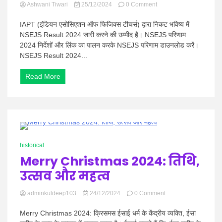
on
Ashwani Tiwari
25/12/2024
0 Comment
IAPT
NSEJS
IAPT (इंडियन एसोसिएशन ऑफ फिजिक्स टीचर्स) द्वारा निकट भविष्य में
Result
NSEJS Result 2024 जारी करने की उम्मीद है। NSEJS परिणाम
2024
2024 निर्देशों और लिंक का पालन करके NSEJS परिणाम डाउनलोड करें।
जल्द
NSEJS Result 2024...
ही
घोषित
किया
Read More
जाएगा,
यहाँ
सभी
विवरण
देखें
0 Minutes
historical
Merry Christmas 2024: तिथि,
उत्सव और महत्व
on
adminkuldeep103
24/12/2024
0 Comment
Merry
Christmas
Merry Christmas 2024: क्रिसमस ईसाई धर्म के केंद्रीय व्यक्ति, ईसा
2024: