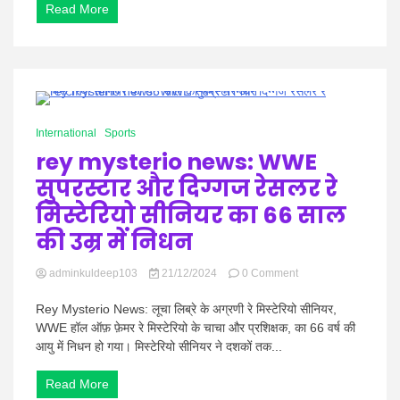
Read More
के
सत्व
नॉलेज
सिटी
में
आग
लग
0 Minutes
गई
International
Sports
rey mysterio news: WWE
सुपरस्टार और दिग्गज रेसलर रे
मिस्टेरियो सीनियर का 66 साल
की उम्र में निधन
on
adminkuldeep103
21/12/2024
0 Comment
rey
mysterio
Rey Mysterio News: लूचा लिब्रे के अग्रणी रे मिस्टेरियो सीनियर,
news:
WWE हॉल ऑफ़ फ़ेमर रे मिस्टेरियो के चाचा और प्रशिक्षक, का 66 वर्ष की
WWE
आयु में निधन हो गया। मिस्टेरियो सीनियर ने दशकों तक...
सुपरस्टार
और
Read More
दिग्गज