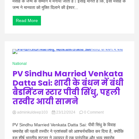
मसीह के जन्म के सम्मान में मनाया जाता है। ईसाई मानते हैं कि, ईसा मसीह के
तिथि,
जन्म ने मानवता को मुक्ति दिलाने की ईश्वर...
उत्सव
और
Read More
महत्व
0 Minutes
National
PV Sindhu Married Venkata
Datta Sai: शादी के बंधन में बंधी
बैडमिंटन स्टार पीवी सिंधु, पहली
तस्वीर आयी सामने
on
adminkuldeep103
23/12/2024
0 Comment
PV
Sindhu
PV Sindhu Married Venkata Datta Sai: पीवी सिंधु के विवाह
Married
समारोह की पहली तस्वीर ने प्रशंसकों को आश्चर्यचकित कर दिया है, क्योंकि
Venkata
इस शीर्ष भारतीय शटलर ने उदयपुर में एक पारंपरिक और भव्य समारोह...