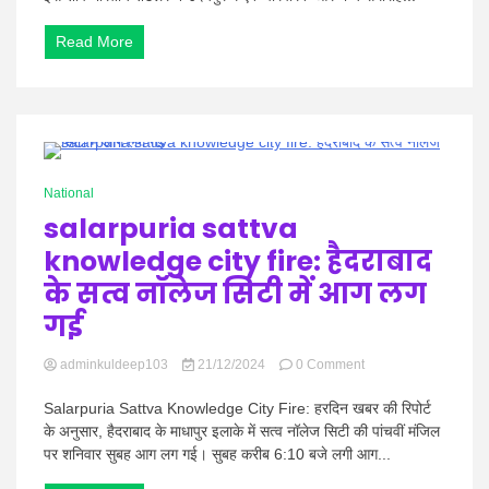
Datta
Sai:
Read More
शादी
के
बंधन
में
बंधी
बैडमिंटन
स्टार
0 Minutes
पीवी
National
सिंधु,
salarpuria sattva
पहली
तस्वीर
knowledge city fire: हैदराबाद
आयी
सामने
के सत्व नॉलेज सिटी में आग लग
गई
on
adminkuldeep103
21/12/2024
0 Comment
salarpuria
sattva
Salarpuria Sattva Knowledge City Fire: हरदिन खबर की रिपोर्ट
knowledge
के अनुसार, हैदराबाद के माधापुर इलाके में सत्व नॉलेज सिटी की पांचवीं मंजिल
city
पर शनिवार सुबह आग लग गई। सुबह करीब 6:10 बजे लगी आग...
fire:
हैदराबाद