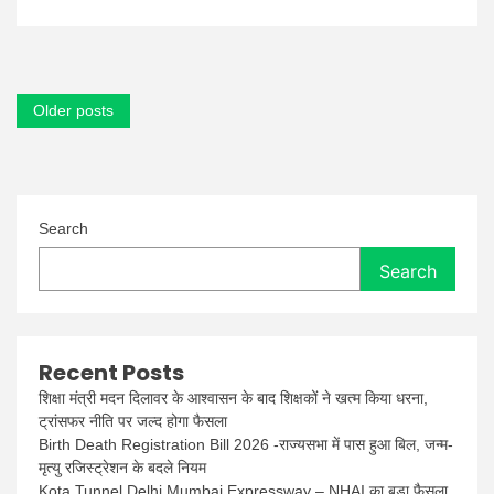
रेसलर
रे
मिस्टेरियो
सीनियर
का
Posts
66
Older posts
साल
navigation
की
उम्र
में
निधन
Search
Search
Recent Posts
शिक्षा मंत्री मदन दिलावर के आश्वासन के बाद शिक्षकों ने खत्म किया धरना,
ट्रांसफर नीति पर जल्द होगा फैसला
Birth Death Registration Bill 2026 -राज्यसभा में पास हुआ बिल, जन्म-
मृत्यु रजिस्ट्रेशन के बदले नियम
Kota Tunnel Delhi Mumbai Expressway – NHAI का बड़ा फैसला,