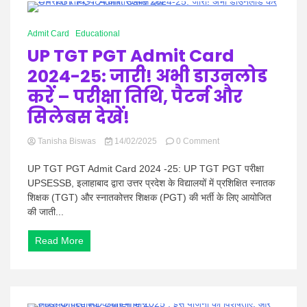
Hindi
1 Minute
Admit Card
Educational
UP TGT PGT Admit Card
2024-25: जारी! अभी डाउनलोड
News
करें – परीक्षा तिथि, पैटर्न और
सिलेबस देखें!
on
Tanisha Biswas
14/02/2025
0 Comment
UP
TGT
UP TGT PGT Admit Card 2024 -25: UP TGT PGT परीक्षा
PGT
UPSESSB, इलाहाबाद द्वारा उत्तर प्रदेश के विद्यालयों में प्रशिक्षित स्नातक
Admit
शिक्षक (TGT) और स्नातकोत्तर शिक्षक (PGT) की भर्ती के लिए आयोजित
Card
की जाती...
2024-
25:
जारी!
Read More
अभी
डाउनलोड
करें
–
परीक्षा