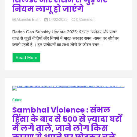
पूरी
नियम लागू हो जाएंगे
जानकारी
on
Akanshu Bisht
14/02/2025
0 Comment
Ration
Gas
Ration Gas Subsidy Update 2025: पेट्रोल सिलेंडर और राशन
Subsidy
कार्ड से जुड़ी नीतियों और नियमों में भारत सरकार समय -समय पर संशोधन
Update
करती रहती है । इन संशोधनों का लक्ष्य लोगों के जीवन स्तर...
2025:
18
Read More
फरवरी
,
2025
से
गैस
सिलेंडर
और
0 Minutes
राशन
Crime
से
Sambhal Violence : संभल
जुड़े
नए
हिंसा के बाद से 500 से ज़्यादा घरों
नियम
लागू
में लगे ताले, जाने लोग किस
हो
जाएंगे