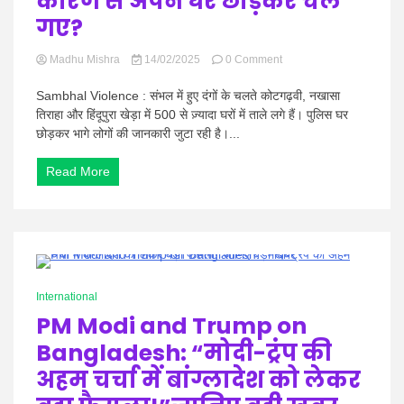
कारण से अपने घर छोड़कर चले
गए?
on
Madhu Mishra
14/02/2025
0 Comment
Sambhal
Violence
Sambhal Violence : संभल में हुए दंगों के चलते कोटगढ़वी, नखासा
:
तिराहा और हिंदूपुरा खेड़ा में 500 से ज़्यादा घरों में ताले लगे हैं। पुलिस घर
संभल
छोड़कर भागे लोगों की जानकारी जुटा रही है।...
हिंसा
के
Read More
बाद
से
500
से
ज़्यादा
घरों
में
0 Minutes
लगे
International
ताले,
PM Modi and Trump on
जाने
लोग
Bangladesh: “मोदी-ट्रंप की
किस
कारण
अहम चर्चा में बांग्लादेश को लेकर
से
अपने