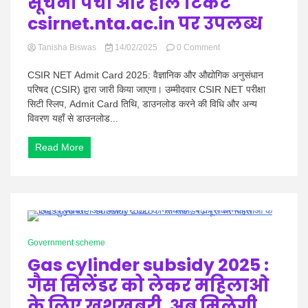
सूचना पर्ची और हॉल टिकट
csirnet.nta.ac.in पर उपलब्ध
on
Tanisha Biswas
14/02/2025
0 Comment
CSIR
NET
CSIR NET Admit Card 2025: वैज्ञानिक और औद्योगिक अनुसंधान
Admit
परिषद (CSIR) द्वारा जारी किया जाएगा। उम्मीदवार CSIR NET परीक्षा
Card
सिटी स्लिप, Admit Card तिथि, डाउनलोड करने की विधि और अन्य
2025:
विवरण यहाँ से डाउनलोड...
जल्द
करें
डाउनलोड!
Read More
परीक्षा
शहर
सूचना
पर्ची
और
हॉल
0 Minutes
टिकट
Government scheme
csirnet.nta.ac.in
पर
Gas cylinder subsidy 2025 :
उपलब्ध
गैस सिलेंडर को लेकर महिलाओ
के लिए ख़ुशख़बरी, अब मिलेगी