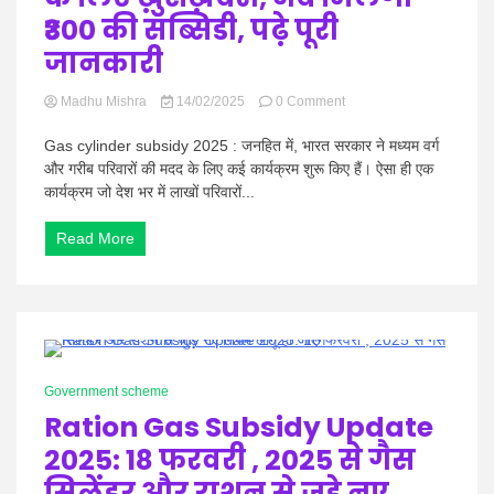
₹300 की सब्सिडी, पढ़े पूरी
जानकारी
on
Madhu Mishra
14/02/2025
0 Comment
Gas
cylinder
Gas cylinder subsidy 2025 : जनहित में, भारत सरकार ने मध्यम वर्ग
subsidy
और गरीब परिवारों की मदद के लिए कई कार्यक्रम शुरू किए हैं। ऐसा ही एक
2025
कार्यक्रम जो देश भर में लाखों परिवारों...
:
गैस
Read More
सिलेंडर
को
लेकर
महिलाओ
के
लिए
ख़ुशख़बरी,
0 Minutes
अब
Government scheme
मिलेगी
Ration Gas Subsidy Update
₹300
की
2025: 18 फरवरी , 2025 से गैस
सब्सिडी,
पढ़े
सिलेंडर और राशन से जुड़े नए