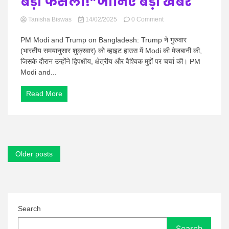
बड़ा फैसला!”जानिए बड़ी खबर
घर
छोड़कर
on
Tanisha Biswas
14/02/2025
0 Comment
चले
PM
गए?
Modi
PM Modi and Trump on Bangladesh: Trump ने गुरुवार
and
(भारतीय समयानुसार शुक्रवार) को व्हाइट हाउस में Modi की मेजबानी की,
Trump
जिसके दौरान उन्होंने द्विपक्षीय, क्षेत्रीय और वैश्विक मुद्दों पर चर्चा की। PM
on
Modi and...
Bangladesh:
“मोदी-
ट्रंप
Read More
की
अहम
चर्चा
में
बांग्लादेश
को
Posts
Older posts
लेकर
navigation
बड़ा
फैसला!”जानिए
बड़ी
खबर
Search
Search