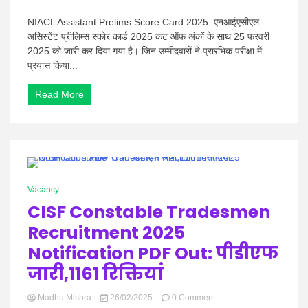
NIACL
Assistant
NIACL Assistant Prelims Score Card 2025: एनआईएसीएल
Prelims
असिस्टेंट प्रीलिम्स स्कोर कार्ड 2025 कट ऑफ अंकों के साथ 25 फरवरी
Score
2025 को जारी कर दिया गया है। जिन उम्मीदवारों ने प्रारंभिक परीक्षा में
Card
प्रयास किया...
2025:
NIACL
असिस्टेंट
Read More
प्रीलिम्स
स्कोर
कार्ड
2025
जारी
–
1 Minute
यहां
Vacancy
से
कट-
CISF Constable Tradesmen
ऑफ
Recruitment 2025
मार्क्स
और
Notification PDF Out: पीडीएफ
स्कोर
जांचें!
जारी,1161 रिक्तियां
on
Madhu Mishra
26/02/2025
0 Comment