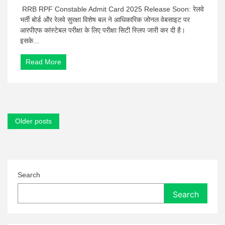
RPF
RRB RPF Constable Admit Card 2025 Release Soon: रेलवे
Constable
भर्ती बोर्ड और रेलवे सुरक्षा विशेष बल ने आधिकारिक जोनल वेबसाइट पर
2025
आरपीएफ कांस्टेबल परीक्षा के लिए परीक्षा सिटी स्लिप जारी कर दी है।
Admit
इसके...
Card
Release
Soon:
Read More
रेलवे
कांस्टेबल
हॉल
टिकट
जारी,
डाउनलोड
Posts
Older posts
करने
navigation
के
चरण
देखें
Search
Search