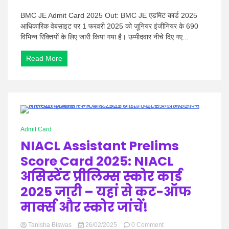
BMC
JE
BMC JE Admit Card 2025 Out: BMC JE एडमिट कार्ड 2025
Admit
आधिकारिक वेबसाइट पर 1 फरवरी 2025 को जूनियर इंजीनियर के 690
Card
विभिन्न रिक्तियों के लिए जारी किया गया है। उम्मीदवार नीचे दिए गए...
2025
Out:
Read More
बीएमसी
जेई
एडमिट
कार्ड
2025
जारी
–
1 Minute
अभी
Admit Card
डाउनलोड
NIACL Assistant Prelims
करें
हॉल
Score Card 2025: NIACL
टिकट!
असिस्टेंट प्रीलिम्स स्कोर कार्ड
2025 जारी – यहां से कट-ऑफ
मार्क्स और स्कोर जांचें!
on
Tanisha Biswas
26/02/2025
0 Comment