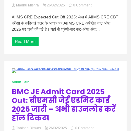
on
Madhu Mishra
26/02/2025
0 Comment
AIIMS
CRE
AIIMS CRE Expected Cut Off 2025: लेख में AIIMS CRE CBT
Expected
परीक्षा के कठिनाई स्तर के आधार पर AIIMS CRE अपेक्षित कट ऑफ
Cut
2025 पर चर्चा की गई है। यहाँ से श्रेणी-वार कट-ऑफ अंक...
Off
2025:
Read More
एम्स
सीआरई
अपेक्षित
कट
ऑफ
जारी,कट
ऑफ
0 Minutes
Admit Card
BMC JE Admit Card 2025
Out: बीएमसी जेई एडमिट कार्ड
2025 जारी – अभी डाउनलोड करें
हॉल टिकट!
on
Tanisha Biswas
26/02/2025
0 Comment