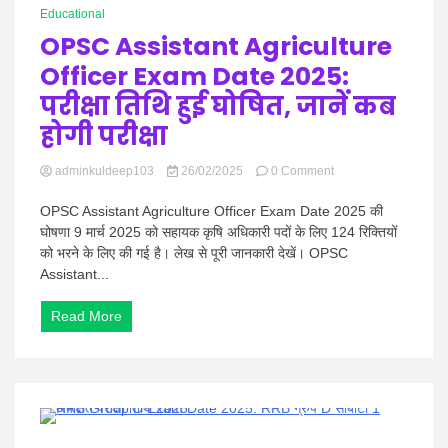
1
Educational
परिणाम
OPSC Assistant Agriculture
और
कट-
Officer Exam Date 2025:
ऑफ
अंक
परीक्षा तिथि हुई घोषित, जानें कब
देखें
होगी परीक्षा
on
adminkuldeep103
26/02/2025
0 Comment
OPSC
Assistant
OPSC Assistant Agriculture Officer Exam Date 2025 की
Agriculture
घोषणा 9 मार्च 2025 को सहायक कृषि अधिकारी पदों के लिए 124 रिक्तियों
Officer
को भरने के लिए की गई है। लेख से पूरी जानकारी देखें। OPSC
Exam
Assistant...
Date
2025:
परीक्षा
Read More
तिथि
हुई
घोषित,
जानें
कब
होगी
1 Minute
परीक्षा