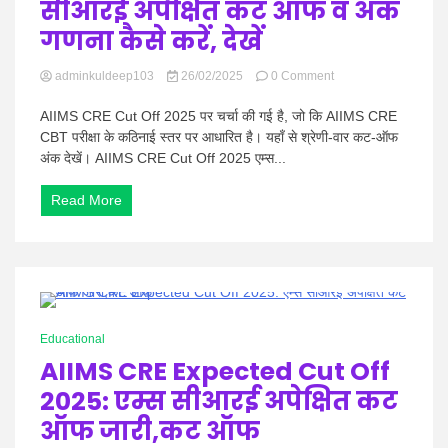
सीआरई अपेक्षित कट ऑफ व अंक
गणना कैसे करें, देखें
on
adminkuldeep103
26/02/2025
0 Comment
AIIMS
CRE
AIIMS CRE Cut Off 2025 पर चर्चा की गई है, जो कि AIIMS CRE
Cut
CBT परीक्षा के कठिनाई स्तर पर आधारित है। यहाँ से श्रेणी-वार कट-ऑफ
Off
अंक देखें। AIIMS CRE Cut Off 2025 एम्स...
2025:
एम्स
Read More
सीआरई
अपेक्षित
कट
ऑफ
व
अंक
गणना
1 Minute
कैसे
Educational
करें,
AIIMS CRE Expected Cut Off
देखें
2025: एम्स सीआरई अपेक्षित कट
ऑफ जारी,कट ऑफ