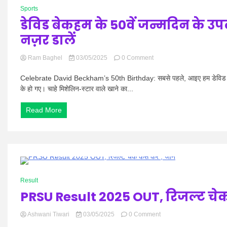
0 Minutes
आरोप
Sports
डेविड बेकहम के 50वें जन्मदिन के उपल
नज़र डालें
on
Ram Baghel
03/05/2025
0 Comment
डेविड
बेकहम
Celebrate David Beckham’s 50th Birthday: सबसे पहले, आइए हम डेविड बेकहम 
के
के हो गए। चाहे मिशेलिन-स्टार वाले खाने का...
50वें
जन्मदिन
Read More
के
उपलक्ष्य
में,
उनके
बेहतरीन
फूडी
पलों
0 Minutes
पर
Result
एक
PRSU Result 2025 OUT, रिजल्ट चेक कै
नज़र
डालें
on
Ashwani Tiwari
03/05/2025
0 Comment
PRSU