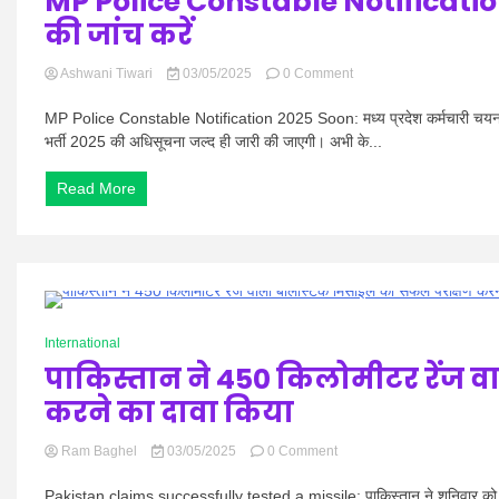
MP Police Constable Notification
की जांच करें
on
Ashwani Tiwari
03/05/2025
0 Comment
MP
Police
MP Police Constable Notification 2025 Soon: मध्य प्रदेश कर्मचारी चयन ब
Constable
भर्ती 2025 की अधिसूचना जल्द ही जारी की जाएगी। अभी के...
Notification
2025
Read More
Soon,
पात्रता
और
चयन
प्रक्रिया
की
जांच
0 Minutes
करें
International
पाकिस्तान ने 450 किलोमीटर रेंज 
करने का दावा किया
on
Ram Baghel
03/05/2025
0 Comment
पाकिस्तान
ने
Pakistan claims successfully tested a missile: पाकिस्तान ने शनिवार को 4