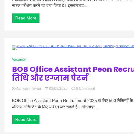
450
सफल परीक्षण करने का दावा किया है। इस्लामाबाद...
किलोमीटर
रेंज
Read More
वाली
बैलिस्टिक
मिसाइल
का
सफल
परीक्षण
करने
1 Minute
का
Vacancy
दावा
BOB Office Assistant Peon Rec
किया
तिथि और एग्जाम पैटर्न
on
Ashwani Tiwari
03/05/2025
0 Comment
BOB
Office
BOB Office Assistant Peon Recruitment 2025 के लिए 500 रिक्तियों के लि
Assistant
ऑफिस असिस्टेंट के लिए आवेदन कर सकते हैं। ऑनलाइन...
Peon
Recruitment
Read More
2025,
ऑनलाइन
आवेदन