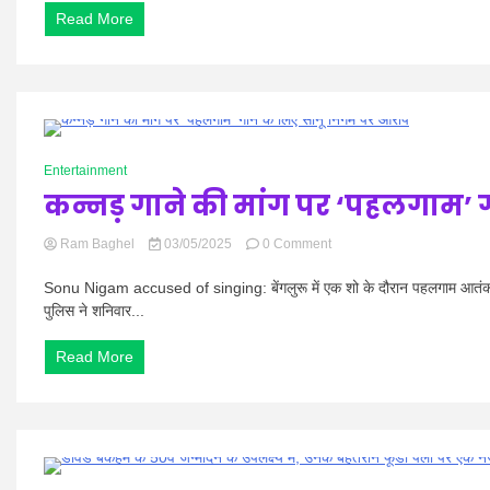
Date
Read More
2025
Out,
परीक्षा
तिथि
और
एग्जाम
पैटर्न
0 Minutes
के
Entertainment
बारे
कन्नड़ गाने की मांग पर ‘पहलगाम’
में
on
Ram Baghel
03/05/2025
0 Comment
कन्नड़
गाने
Sonu Nigam accused of singing: बेंगलुरू में एक शो के दौरान पहलगाम आतंकवादी 
की
पुलिस ने शनिवार...
मांग
पर
Read More
‘पहलगाम’
गाने
के
लिए
सोनू
निगम
पर