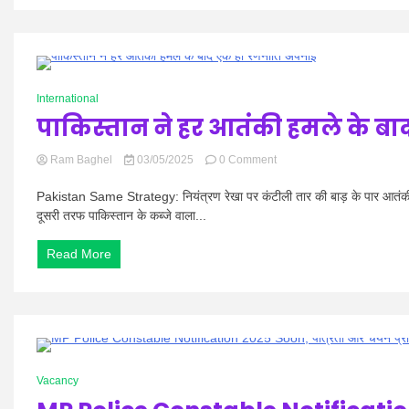
Out,
हॉल
टिकट
डाउनलोड
करें
0 Minutes
International
पाकिस्तान ने हर आतंकी हमले के ब
on
Ram Baghel
03/05/2025
0 Comment
पाकिस्तान
ने
Pakistan Same Strategy: नियंत्रण रेखा पर कंटीली तार की बाड़ के पार आतंकी लॉ
हर
दूसरी तरफ पाकिस्तान के कब्जे वाला...
आतंकी
हमले
Read More
के
बाद
एक
ही
रणनीति
अपनाई
1 Minute
Vacancy