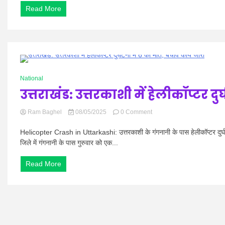
बताया
Read More
कि
भारत
के
साथ
तनाव
के
बीच
0 Minutes
पाकिस्तान
National
के
उत्तराखंड: उत्तरकाशी में हेलीकॉप्टर द
लाहौर
में
विस्फोट
on
Ram Baghel
08/05/2025
0 Comment
की
उत्तराखंड:
आवाज
उत्तरकाशी
Helicopter Crash in Uttarkashi: उत्तरकाशी के गंगनानी के पास हेलीकॉप्टर दुर्घट
सुनी
में
जिले में गंगनानी के पास गुरुवार को एक...
गई।
हेलीकॉप्टर
दुर्घटना
Read More
में
6
की
मौत,
बचाव
कार्य
जारी