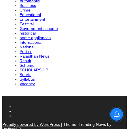
Automobile
Business
Crime
Educational
Entertainment
Festival
Government scheme
historical
home appliances
International
National
Politics
Rajasthan News
Result
Scheme
SCHOLARSHIP
Sports
Syllabus
Vacancy
Proudly powered by WordPress
|
Theme: Trending News by