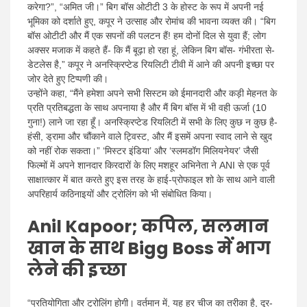
करेगा?”, “अमित जी।” बिग बॉस ओटीटी 3 के होस्ट के रूप में अपनी नई
भूमिका को दर्शाते हुए, कपूर ने उत्साह और रोमांच की भावना व्यक्त की। “बिग
बॉस ओटीटी और मैं एक सपनों की पलटन हैं! हम दोनों दिल से युवा हैं; लोग
अक्सर मजाक में कहते हैं- कि मैं बूढ़ा हो रहा हूं, लेकिन बिग बॉस- गंभीरता से-
डेटलेस है,” कपूर ने अनस्क्रिप्टेड रियलिटी टीवी में आने की अपनी इच्छा पर
जोर देते हुए टिप्पणी की।
उन्होंने कहा, “मैंने हमेशा अपने सभी सिस्टम को ईमानदारी और कड़ी मेहनत के
प्रति प्रतिबद्धता के साथ अपनाया है और मैं बिग बॉस में भी वही ऊर्जा (10
गुना!) लाने जा रहा हूँ। अनस्क्रिप्टेड रियलिटी में सभी के लिए कुछ न कुछ है-
हंसी, ड्रामा और चौंकाने वाले ट्विस्ट, और मैं इसमें अपना स्वाद लाने से खुद
को नहीं रोक सकता।” ‘मिस्टर इंडिया’ और ‘स्लमडॉग मिलियनेयर’ जैसी
फिल्मों में अपने शानदार किरदारों के लिए मशहूर अभिनेता ने ANI से एक पूर्व
साक्षात्कार में बात करते हुए इस तरह के हाई-प्रोफाइल शो के साथ आने वाली
अपरिहार्य कठिनाइयों और ट्रोलिंग को भी संबोधित किया।
Anil Kapoor; कपिल, सलमान
खान के साथ Bigg Boss में भाग
लेने की इच्छा
“प्रतियोगिता और ट्रोलिंग होगी। वर्तमान में, यह हर चीज का तरीका है, दूर-