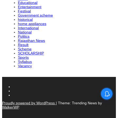
Educational
Entertainment
Festival
Government scheme
historical
home appliances
International
National
Politics
Rajasthan News
Result
Scheme
SCHOLARSHIP
Sports
Syllabus
Vacancy
Proudly powered by WordPress
|
Theme: Trending News by
WalkerWP
.