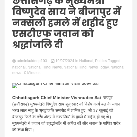
Hindi
छत्तीसगढ़ के मुख्यमंत्री
विष्णुदेव साय ने बीजापुर में
नक्सली हमले में शहीद हुए
एसटीएफ जवान को
News
श्रद्धांजलि दी
adminkuldeep103
19/07/2024
in
National
,
Politics
Tagged
national
,
National Hindi News
,
National Hindi News Today
,
National
news
- 0 Minutes
Chhattisgarh Chief Minister Vishnudev Sai
: रायपुर
(छत्तीसगढ़) मुख्यमंत्री विष्णुदेव साय शुक्रवार को विशेष कार्य बल के जवान
भरत लाल साहू के श्रद्धांजलि समारोह में शामिल हुए, जो 17 जुलाई को
बीजापुर जिले के तर्रेम क्षेत्र में नक्सलियों के हमले में शहीद हो गए थे।
मुख्यमंत्री ने जवान को श्रद्धांजलि भी अर्पित की और जवान के पार्थिव शरीर
को कंधा दिया।