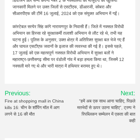
डिवीजन और सैन्य कंपनी नंबर 2 के नक्सलियों की मौजूदगी की खुफिया
जानकारी मिलने पर उक्त जिलों से एसटीएफ, डीआरजी, कोबरा और
सीआरपीएफ की टीमें 16 जुलाई, 2024 को एक संयुक्त अभियान में गईं।
कांस्टेबल सत्येर सिंह कांगे नारायणपुर के निवासी हैं। जिले में नक्सल विरोधी
अभियान का हिस्सा रहे सुरक्षाकर्मी तलाशी अभियान से लौट रहे थे, तभी यह
घटना हुई। पुलिस के अनुसार, उक्त क्षेत्र में अतिरिक्त सुरक्षा बल भेजे गए हैं
और घायल एसटीएफ जवानों के इलाज की व्यवस्था की गई है। इससे पहले,
17 जुलाई को एक महत्वपूर्ण नक्सल विरोधी अभियान में सुरक्षा बलों ने
महाराष्ट्र-छत्तीसगढ़ सीमा पर वंडोली गांव में बड़ा हमला किया था, जिसमें 12
नक्सली मारे गए थे और भारी मात्रा में हथियार बरामद हुए थे।
Post
Previous:
Next:
navigation
Fire at shopping mall in China
“हमें अब एक साथ आना चाहिए, पिछले
kills 16: चीन के शॉपिंग मॉल में आग
मतभेदों से ऊपर उठना चाहिए”, ट्रम्प ने
लगने से 16 की मौत
रिपब्लिकन सम्मेलन में एकता की बात
कही