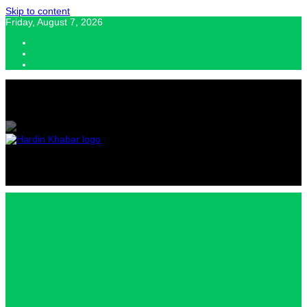
Skip to content
Friday, August 7, 2026
Hardin Khabar | Hindi news | Latest Hindi News , स्वतंत्र पत्रकारों के लिए
यह डिजिटल मीडिया प्लेटफॉर्म इस मार्गदर्शक सिद्धांत के साथ डिज़ाइन किया गया
Hardin
Khabar |