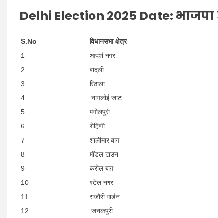
Delhi Election 2025 Date:
भाजपा उ
S.No
विधानसभा क्षेत्र
1
आदर्श नगर
2
बादली
3
रिठाला
4
नागलोई जाट
5
मंगोलपुरी
6
रोहिणी
7
शालीमार बाग
8
मॉडल टाउन
9
करोल बाग़
10
पटेल नगर
11
राजौरी गार्डन
12
जनकपुरी