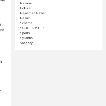
तमान
National
Politics
Rajasthan News
Result
Scheme
ं
SCHOLARSHIP
ियां
Sports
Syllabus
Vacancy
म
को
ं