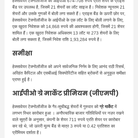
हेक्सावेयर टेक्नोलॉजीज का आईपीओ 674-708 रुपये प्रति शेयर के प्राइस
बैंड पर उपलब्ध है, जिसमें 21 शेयरों का लॉट साइज है। निवेशक न्यूनतम 21
शेयरों और उसके गुणकों में बोली लगा सकते हैं। प्राइस बैंड के ऊपरी छोर पर,
हेक्सावेयर टेक्नोलॉजीज के आईपीओ के एक लॉट के लिए बोली लगाने के लिए,
एक खुदरा निवेशक को 14,868 रुपये की आवश्यकता होगी, जिसमें 21 शेयर
शामिल हैं। एक खुदरा निवेशक अधिकतम 13 लॉट या 273 शेयरों के लिए
बोली लगा सकता है, जिसमें निवेश राशि 1,93,284 रुपये है।
समीक्षा
हेक्सावेयर टेक्नोलॉजीज को अपने सार्वजनिक निर्गम के लिए आनंद राठी रिसर्च,
अरिहंत कैपिटल और एसबीआई सिक्योरिटीज सहित ब्रोकरों से अनुकूल समीक्षा
प्राप्त हुई है।
आईपीओ ग्रे मार्केट प्रीमियम (जीएमपी)
हेक्सावेयर टेक्नोलॉजीज के गैर-सूचीबद्ध शेयरों में गुरुवार को
ग्रे मार्केट
में
लगभग स्थिर कारोबार हुआ । अनौपचारिक बाजार गतिविधियों पर नज़र रखने
वाले सूत्रों के अनुसार, कंपनी के शेयर 711 रुपये प्रति शेयर पर कारोबार
कर रहे थे, जो ऊपरी मूल्य बैंड से मात्र 3 रुपये या 0.42 प्रतिशत का
प्रीमियम दर्शाता है।