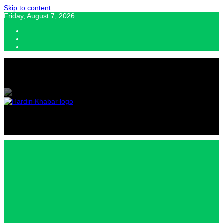
Skip to content
Friday, August 7, 2026
Hardin Khabar | Hindi news | Latest Hindi News , स्वतंत्र पत्रकारों के लिए
यह डिजिटल मीडिया प्लेटफॉर्म इस मार्गदर्शक सिद्धांत के साथ डिज़ाइन किया गया
Hardin
Khabar |