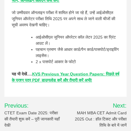
जानें; ऑनलाइन आवेदन कैसे करें!
जो उम्मीदवार ऑनलाइन परीक्षा में शामिल होने जा रहे हैं, उन्हें आईओसीएल
जूनियर ऑपरेटर परीक्षा तिथि 2025 पर अपने साथ ले जाने वाली चीजों की
सूची अवश्य देखनी चाहिए।
आईओसीएल जूनियर ऑपरेटर कॉल लेटर 2025 का प्रिंट
आउट लें।
पहचान प्रमाण जैसे आधार कार्ड/पैन कार्ड/पासपोर्ट/ड्राइविंग
लाइसेंस।
2 x पासपोर्ट आकार के फोटो
यह भी देखें….
KVS Previous Year Question Papers: पिछले वर्ष
के प्रश्न पत्र PDF डाउनलोड करें और तैयारी करें अभी!
Post
Previous:
Next:
navigation
CTET Exam Date 2025: परीक्षा
MAH MBA CET Admit Card
की तैयारी शुरू करें – पूरी जानकारी यहाँ
2025 Out : हॉल टिकट और परीक्षा
देखें!
तिथि के बारे में जानें