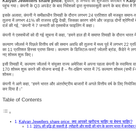
Kalyan Jewellers share price:
बुधवार, 8 जनवरी को शुरुआती कारोबार में
Kaly
पहुंच गया। कंपनी के Q3 अपडेट के बाद निवेशकों द्वारा मुनाफावसूली करने के बाद शेयर म
इसके अलावा, कंपनी ने समीक्षाधीन तिमाही के दौरान लगभग 24 प्रतिशत की मजबूत समान-स
तुलना में लगभग 41% की राजस्व वृद्धि देखी, जिसका कारण सोने और जड़ाऊ दोनों श्रेणियों म
दर्ज की गई, “कंपनी ने 7 जनवरी को एक्सचेंज फाइलिंग में कहा।
कंपनी ने एक्सचेंजों को दी गई सूचना में कहा, “हमने हाल ही में समाप्त तिमाही के दौरान भ
कल्याण ज्वैलर्स ने पिछले वित्तीय वर्ष की समान अवधि की तुलना में मध्य पूर्व में लगभग 22 प्
का 11 प्रतिशत हिस्सा प्राप्त किया। कल्याण के डिजिटल-फर्स्ट ज्वेलरी ब्रांड, कैंडेरे न
नए शोरूम शुरू किए।
इसी तिमाही में, कल्याण ज्वैलर्स ने संयुक्त राज्य अमेरिका में अपना पहला कंपनी के स्वामित
170 शोरूम शुरू करने की योजना बनाई है – गैर-दक्षिण भारत में 75 कल्याण शोरूम (सभी FO
शोरूम।
कंपनी ने आगे कहा, “हमने भारत और अंतर्राष्ट्रीय बाजारों में अगले वित्तीय वर्ष के लिए न
कर दिया है।”
Table of Contents
Kalyan Jewellers share price: क्या आपको खरीदना चाहिए या बेचना चाहिए?
39% की वृद्धि हो सकती है, त्यौहारी और शादी की मांग के कारण भारत में कारोबार म