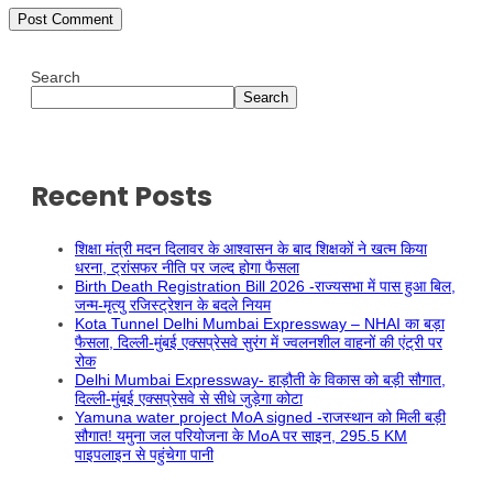
Search
Search
Recent Posts
शिक्षा मंत्री मदन दिलावर के आश्वासन के बाद शिक्षकों ने खत्म किया
धरना, ट्रांसफर नीति पर जल्द होगा फैसला
Birth Death Registration Bill 2026 -राज्यसभा में पास हुआ बिल,
जन्म-मृत्यु रजिस्ट्रेशन के बदले नियम
Kota Tunnel Delhi Mumbai Expressway – NHAI का बड़ा
फैसला, दिल्ली-मुंबई एक्सप्रेसवे सुरंग में ज्वलनशील वाहनों की एंट्री पर
रोक
Delhi Mumbai Expressway- हाड़ौती के विकास को बड़ी सौगात,
दिल्ली-मुंबई एक्सप्रेसवे से सीधे जुड़ेगा कोटा
Yamuna water project MoA signed -राजस्थान को मिली बड़ी
सौगात! यमुना जल परियोजना के MoA पर साइन, 295.5 KM
पाइपलाइन से पहुंचेगा पानी