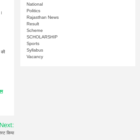
National
Politics
ा।
Rajasthan News
Result
Scheme
SCHOLARSHIP
Sports
Syllabus
ल की
Vacancy
गम
Next:
ोस्ट किया