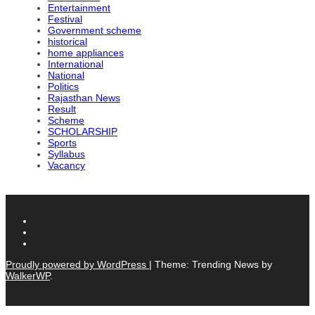
Entertainment
Festival
Government scheme
historical
home appliances
International
National
Politics
Rajasthan News
Result
Scheme
SCHOLARSHIP
Sports
Syllabus
Vacancy
Proudly powered by WordPress
|
Theme: Trending News by
WalkerWP
.