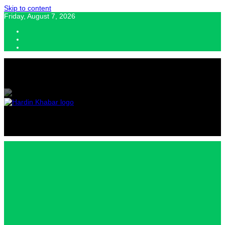
Skip to content
Friday, August 7, 2026
Hardin Khabar | Hindi news | Latest Hindi News , स्वतंत्र पत्रकारों के लिए
यह डिजिटल मीडिया प्लेटफॉर्म इस मार्गदर्शक सिद्धांत के साथ डिज़ाइन किया गया
Hardin
Khabar |