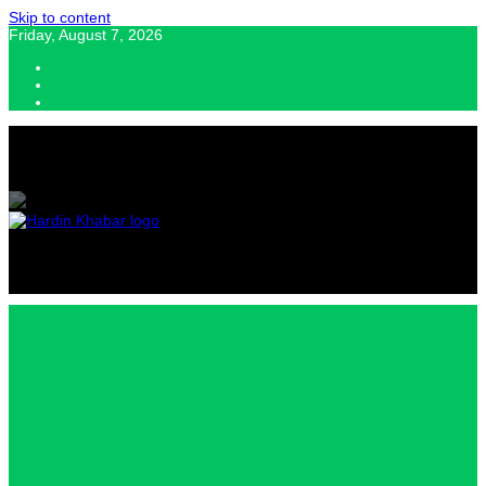
Skip to content
Friday, August 7, 2026
Hardin Khabar | Hindi news | Latest Hindi News , स्वतंत्र पत्रकारों के लिए
यह डिजिटल मीडिया प्लेटफॉर्म इस मार्गदर्शक सिद्धांत के साथ डिज़ाइन किया गया
Hardin
Khabar |