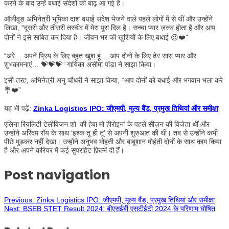
करने के बाद उन्हें बधाई संदेशों की बाढ़ आ गई है।
ऑलीवुड अभिनेत्री भूमिका दाश बधाई संदेश भेजने वाले पहले लोगों में से थीं और उन्होंने
लिखा, “दूसरी और तीसरी तस्वीर में मेरा पूरा दिल है। सच्चा प्यार ज़रूर होता है और आप
दोनों ने इसे साबित कर दिया है। जीवन भर की खुशियों के लिए बधाई 😍❤️”
“अरे… अपने प्रिय के लिए बहुत खुश हूं… आप दोनों के लिए ढेर सारा प्यार और
शुभकामनाएं… 💝💝💝” गायिका असीमा पांडा ने साझा किया।
इसी तरह, अभिनेत्री अनु चौधरी ने साझा किया, “आप दोनों को बधाई और भगवान भला करे
💐❤️”
यह भी पढ़ें:
Zinka Logistics IPO: जीएमपी, मूल्य बैंड, प्रमुख तिथियां और समीक्षा
एलिना रियलिटी टेलीविज़न शो ‘की हेबा मो हीरोइन’ के पहले सीज़न की विजेता थीं और
उन्होंने अरिंदम रॉय के साथ ‘इश्क तू ही तू’ से अपनी शुरुआत की थी। तब से उन्होंने कभी
पीछे मुड़कर नहीं देखा। उन्होंने अनुभव मोहंती और बाबूशान मोहंती दोनों के साथ काम किया
है और अपने करियर में कई सुपरहिट फ़िल्में दी हैं।
Post navigation
Previous:
Zinka Logistics IPO: जीएमपी, मूल्य बैंड, प्रमुख तिथियां और समीक्षा
Next:
BSEB STET Result 2024: बीएसईबी एसटीईटी 2024 के परिणाम घोषित