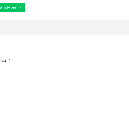
arn More →
arked
*