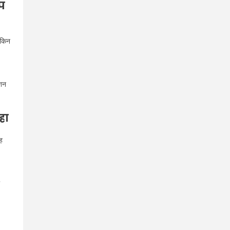
प
ेकिन
एशन
हा
ह