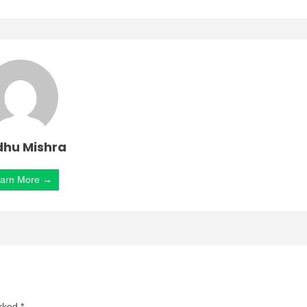
hu Mishra
arn More →
arked
*