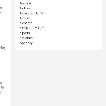
National
Politics
ने
Rajasthan News
स
Result
Scheme
SCHOLARSHIP
Sports
Syllabus
Vacancy
 लिए
कि
ा कि
र