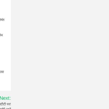
िमंत
बंध
़ावा
Next:
टीटी पर!