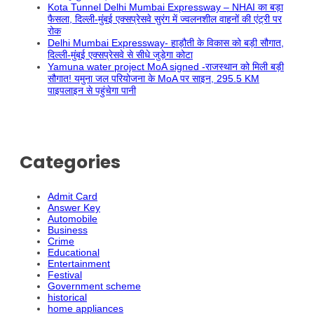
Kota Tunnel Delhi Mumbai Expressway – NHAI का बड़ा
फैसला, दिल्ली-मुंबई एक्सप्रेसवे सुरंग में ज्वलनशील वाहनों की एंट्री पर
रोक
Delhi Mumbai Expressway- हाड़ौती के विकास को बड़ी सौगात,
दिल्ली-मुंबई एक्सप्रेसवे से सीधे जुड़ेगा कोटा
Yamuna water project MoA signed -राजस्थान को मिली बड़ी
सौगात! यमुना जल परियोजना के MoA पर साइन, 295.5 KM
पाइपलाइन से पहुंचेगा पानी
Categories
Admit Card
Answer Key
Automobile
Business
Crime
Educational
Entertainment
Festival
Government scheme
historical
home appliances