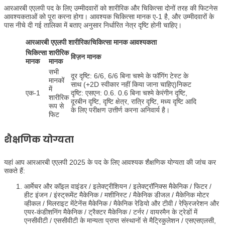
आरआरबी एएलपी पद के लिए उम्मीदवारों को शारीरिक और चिकित्सा दोनों तरह की फिटनेस
आवश्यकताओं को पूरा करना होगा। आवश्यक चिकित्सा मानक ए-1 है, और उम्मीदवारों के
पास नीचे दी गई तालिका में बताए अनुसार निर्धारित नेत्र दृष्टि होनी चाहिए।
आरआरबी एएलपी शारीरिक/चिकित्सा मानक आवश्यकता
चिकित्सा
शारीरिक
विज़न मानक
मानक
मानक
सभी
दूर दृष्टि: 6/6, 6/6 बिना चश्मे के फॉगिंग टेस्ट के
मानकों
साथ (+2D स्वीकार नहीं किया जाना चाहिए)निकट
में
एक-1
दृष्टि: एसएन: 0.6. 0.6 बिना चश्मे केरंगीन दृष्टि,
शारीरिक
दूरबीन दृष्टि, दृष्टि क्षेत्र, रात्रि दृष्टि, मध्य दृष्टि आदि
रूप से
के लिए परीक्षण उत्तीर्ण करना अनिवार्य है।
फिट
शैक्षणिक योग्यता
यहां आप आरआरबी एएलपी 2025 के पद के लिए आवश्यक शैक्षणिक योग्यता की जांच कर
सकते हैं:
आर्मेचर और कॉइल वाइंडर / इलेक्ट्रीशियन / इलेक्ट्रॉनिक्स मैकेनिक / फिटर /
हीट इंजन / इंस्ट्रूमेंट मैकेनिक / मशीनिस्ट / मैकेनिक डीजल / मैकेनिक मोटर
व्हीकल / मिलराइट मेंटेनेंस मैकेनिक / मैकेनिक रेडियो और टीवी / रेफ्रिजरेशन और
एयर-कंडीशनिंग मैकेनिक / ट्रैक्टर मैकेनिक / टर्नर / वायरमैन के ट्रेडों में
एनसीवीटी / एससीवीटी के मान्यता प्राप्त संस्थानों से मैट्रिकुलेशन / एसएसएलसी,