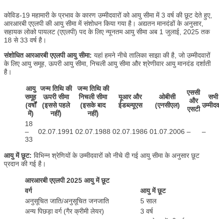
कोविड-19 महामारी के प्रभाव के कारण उम्मीदवारों को आयु सीमा में 3 वर्ष की छूट देते हुए,
आरआरबी एएलपी की आयु सीमा में संशोधन किया गया है। अद्यतन मानदंडों के अनुसार,
सहायक लोको पायलट (एएलपी) पद के लिए न्यूनतम आयु सीमा अब 1 जुलाई, 2025 तक
18 से 33 वर्ष है।
संशोधित आरआरबी एएलपी आयु सीमा:
यहां हमने नीचे तालिका साझा की है, जो उम्मीदवारों
के लिए आयु समूह, ऊपरी आयु सीमा, निचली आयु सीमा और श्रेणीवार आयु मानदंड दर्शाती
है।
आयु
जन्म तिथि की
जन्म तिथि की
एससी
समूह
ऊपरी सीमा
निचली सीमा
यूआर और
ओबीसी
सभी
और
(वर्षों
(इससे पहले
(इसके बाद
ईडब्ल्यूएस
(एनसीएल)
उम्मीदव
एसटी
में)
नहीं)
नहीं)
18
–
02.07.1991
02.07.1988
02.07.1986
01.07.2006
–
–
33
आयु में छूट:
विभिन्न श्रेणियों के उम्मीदवारों को नीचे दी गई आयु सीमा के अनुसार छूट
प्रदान की गई है।
आरआरबी एएलपी 2025 आयु में छूट
वर्ग
आयु में छूट
अनुसूचित जाति/अनुसूचित जनजाति
5 साल
अन्य पिछड़ा वर्ग (गैर क्रीमी लेयर)
3 वर्ष