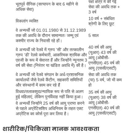
रक्षा क्षेत्र में की गई
भूतपूर्व सैनिक (सत्यापन के बाद 6 महीने से
सेवा की अवधि तक +
अधिक सेवा)
3 वर्ष
10 वर्ष + संबंधित
विकलांग व्यक्ति
श्रेणी के लिए छूट
वे अभ्यर्थी जो 01.01.1980 से 31.12.1989
तक की अवधि के दौरान सामान्यतः जम्मू एवं
5 साल
कश्मीर राज्य के निवासी रहे हों।
40 वर्ष की आयु
वे अभ्यर्थी जो रेलवे में ग्रुप ‘सी’ और तत्कालीन
(यूआर) 43 वर्ष की
ग्रुप ‘डी’ रेलवे कर्मचारी, आकस्मिक श्रमिक और
आयु (ओबीसी-
एवजी के रूप में सेवारत हैं और जिन्होंने न्यूनतम 3
एनसीएल) 45 वर्ष की
वर्ष की सेवा (निरंतर या खंडित अवधि में) की है।
आयु (एससी/एसटी)
वे अभ्यर्थी जो रेलवे संगठन के अर्ध-प्रशासनिक
सेवा की अवधि तक
कार्यालयों जैसे रेलवे कैंटीन, सहकारी समितियों
(या) 5 वर्ष, जो भी कम
और संस्थानों में काम कर रहे हैं
हो
विधवा/तलाकशुदा/न्यायिक रूप से पति से अलग
35 वर्ष की आयु
हुई महिलाएं, लेकिन पुनर्विवाह नहीं किया हुआ।
(यूआर) 38 वर्ष की
आयु (ओबीसी-
वे अभ्यर्थी जिन्होंने 25 वर्ष की आयु प्राप्त करने
एनसीएल) 40 वर्ष की
से पहले अप्रेंटिसशिप अधिनियम के तहत एक्ट
आयु (एससी/एसटी)
अप्रेंटिस का कोर्स पूरा कर लिया है।
शारीरिक/चिकित्सा मानक आवश्यकता