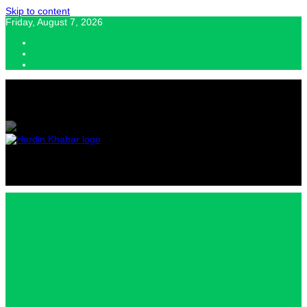
Skip to content
Friday, August 7, 2026
Hardin Khabar | Hindi news | Latest Hindi News , स्वतंत्र पत्रकारों के लिए
यह डिजिटल मीडिया प्लेटफॉर्म इस मार्गदर्शक सिद्धांत के साथ डिज़ाइन किया गया
Hardin
Khabar |