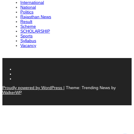
International
National
Politics
Rajasthan News
Result
Scheme
SCHOLARSHIP
Sports
Syllabus
Vacancy
Proudly powered by WordPress
|
Theme: Trending News by
WalkerWP
.