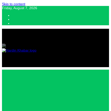
Skip to content
Friday, August 7, 2026
Hardin Khabar | Hindi news | Latest Hindi News , स्वतंत्र पत्रकारों के लिए
यह डिजिटल मीडिया प्लेटफॉर्म इस मार्गदर्शक सिद्धांत के साथ डिज़ाइन किया गया
Hardin
Khabar |