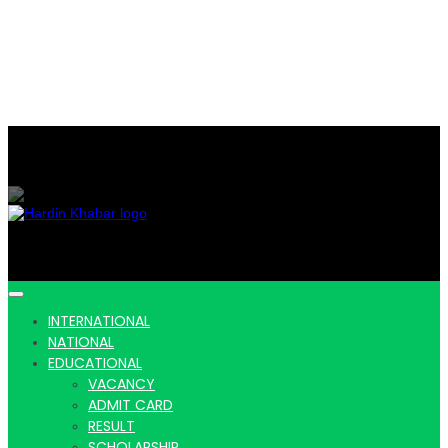
Hardin Khabar | Hindi news | Latest Hindi News , स्वतंत्र पत्रकारों के लिए
यह डिजिटल मीडिया प्लेटफॉर्म इस मार्गदर्शक सिद्धांत के साथ डिज़ाइन किया गया
Hardin
INTERNATIONAL
NATIONAL
EDUCATIONAL
VACANCY
ADMIT CARD
RESULT
SCHOLARSHIP