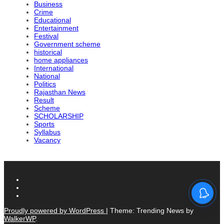
Business
Crime
Educational
Entertainment
Festival
Government scheme
historical
home appliances
International
National
Politics
Rajasthan News
Result
Scheme
SCHOLARSHIP
Sports
Syllabus
Vacancy
Proudly powered by WordPress
|
Theme: Trending News by
WalkerWP
.