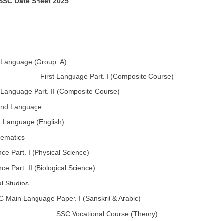
SSC Date Sheet 2025
t Language (Group. A)
First Language Part. I (Composite Course)
t Language Part. II (Composite Course)
nd Language
d Language (English)
ematics
nce Part. I (Physical Science)
ce Part. II (Biological Science)
al Studies
 Main Language Paper. I (Sanskrit & Arabic)
SSC Vocational Course (Theory)