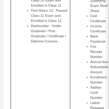
Class 10 Exam and
Qualifying
Enrolled in Class 11
Exam Mark
Post Matric 12 : Passed
Sheet
Class 11 Exam and
Cast
Enrolled in Class 12
Certificate
Dashmottar : Under
Income
Graduate / Post
Certificate
Graduate / Certificate /
Bank
Diploma Courses.
Passbook
Fee
Receipt
Number
Annual Non
Refundable
Amount
Enrollment
Number
Aadhar
Card
Number
Latest
Passport