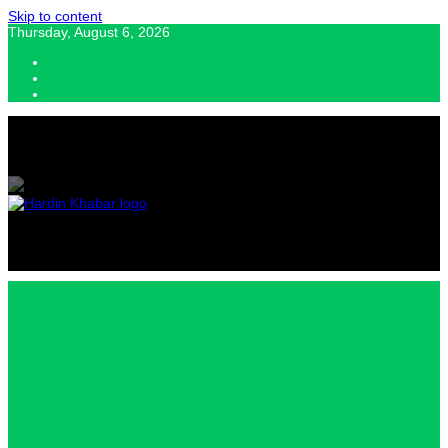
Skip to content
Thursday, August 6, 2026
Hardin Khabar | Hindi news | Latest Hindi News , स्वतंत्र पत्रकारों के लिए
यह डिजिटल मीडिया प्लेटफॉर्म इस मार्गदर्शक सिद्धांत के साथ डिज़ाइन किया गया
Hardin
Khabar |