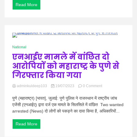
Read More
ब्लेयर
के
veer
savarkar
airport
नये
भवन
0 Minutes
का
National
अनावरण
एनआईए मामले में वांछित दो
किया
प्रधानमंत्री
आरोपियों को महाराष्ट्र के पुणे से
मोदी
ने
गिरफ्तार किया गया
on
adminkuldeep103
19/07/2023
0 Comment
एनआईए
मामले
पुणे (महाराष्ट्र) [भारत], जुलाई: पुणे पुलिस ने राजस्थान में राष्ट्रीय जांच
में
एजेंसी (एनआईए) द्वारा दर्ज एक मामले के सिलसिले में वांछित Two wanted
वांछित
arrested (News) दो लोगों को पकड़ने का दावा किया है, अधिकारियों...
दो
आरोपियों
Read More
को
महाराष्ट्र
के