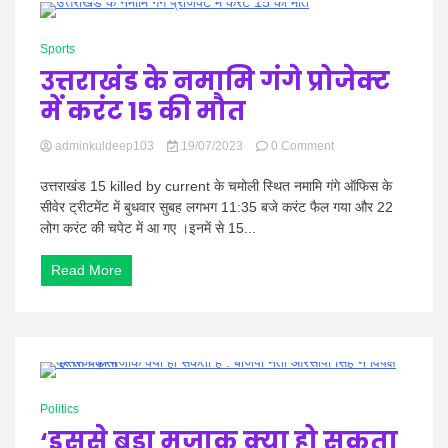
Hindi
0 Minutes
Sports
उत्तराखंड के नमामि गंगे प्रोजेक्ट
में करंट 15 की मौत
News
on
adminkuldeep103
19/07/2023
0 Comment
उत्तराखंड
के
उत्तराखंड 15 killed by current के चमोली स्थित नमामि गंगे ऑफिस के
नमामि
सीवेर ट्रीटमेंट में बुधवार सुबह लगभग 11:35 बजे करंट फैल गया और 22
गंगे
लोग करंट की चपेट में आ गए ।इनमें से 15...
प्रोजेक्ट
में
Read More
करंट
15
की
मौत
0 Minutes
Politics
‘इससे बड़ा मजाक क्या हो सकता