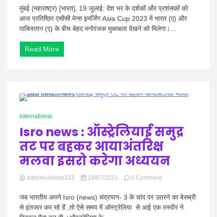
का
मुंबई (महाराष्ट्र) [भारत], 19 जुलाई: देश भर के दर्शकों और प्रशंसकों को
अलग
आज प्रतिष्ठित एसीसी मेन्स इमर्जिंग Asia Cup 2023 में भारत (ए) और
स्तर”:
पाकिस्तान (ए) के बीच बेहद मनोरंजक मुकाबला देखने को मिलेगा।...
इमर्जिंग
एशिया
Read More
कप
में
भारत-
पाक
मुकाबले
पर
ध्रुव
0 Minutes
जुरेल
International
Isro news : ऑस्ट्रेलियाई समुद्र
तट पर बहकर आयाअंतरिक्ष
मलवा इसरो करेगा अध्ययन
on
adminkuldeep103
19/07/2023
0 Comment
Isro
news
जब भारतीय अपने Isro (news) चंद्रयान- 3 के चांद पर उतरने का बेसब्री
:
से इंतजार कर रहे हैं ,तो ऐसे समय में ऑस्ट्रेलिया से आई एक तस्वीर ने
ऑस्ट्रेलियाई