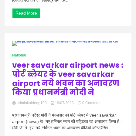
दिक्कत पैदा कर दी ।ऑस्ट्रेलिया के...
समुद्र
तट
Read More
पर
बहकर
आयाअंतरिक्ष
मलवा
इसरो
करेगा
अध्ययन
0 Minutes
National
veer savarkar airport news :
पोर्ट ब्लेयर के veer savarkar
airport नये भवन का अनावरण
किया प्रधानमंत्री मोदी ने
on
adminkuldeep103
19/07/2023
0 Comment
veer
savarkar
प्रधानमन्त्री नरेंद्र मोदी ने मंगलवार को पोर्ट ब्लेयर में veer savarkar
airport
airport (news) के नए टर्मिनल भवन की पट्टिका का अनावरण किया है।
news
मोदी जी ने इस नये टर्मिनल भवन का अनावरण वीडियो कॉन्फ्रेसिंग...
:
पोर्ट