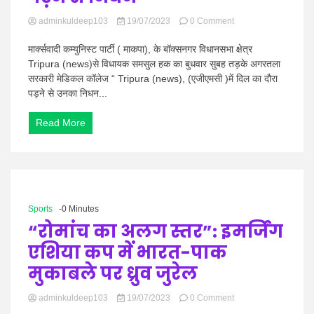
on
adminkuldeep103
19/07/2023
0 Comment
Tripura
news:
मार्क्सवादी कम्युनिस्ट पार्टी ( माकपा), के बॉक्सनगर विधानसभा क्षेत्र
त्रिपुरा
Tripura (news)से विधायक समसुल हक का बुधवार सुबह तड़के अगरतला
माकपा
सरकारी मेडिकल कॉलेज “ Tripura (news), (एजीएमसी )में दिल का दौरा
विधायक
पड़ने से उनका निधन...
हक
को
दिल
Read More
का
दौरा
पड़ने
से
निधन
Sports
-0 Minutes
“रोमांच का अलग स्तर”: इमर्जिंग
एशिया कप में भारत-पाक
मुकाबले पर ध्रुव जुरेल
on
adminkuldeep103
19/07/2023
0 Comment
“रोमांच