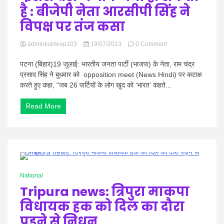
है : बीजेपी नेता आरसीपी सिंह ने
विपक्ष पर तंज कसा
on
adminkuldeep103
19/07/2023
0 Comment
‘इससे
बड़ा
पटना (बिहार)19 जुलाई: भारतीय जनता पार्टी (भाजपा) के नेता, राम चंद्र
मजाक
प्रसाद सिंह ने बुधवार को opposition meet (News Hindi) पर कटाक्ष
क्या
करते हुए कहा, “जब 26 पार्टियों के लोग खुद को ‘भारत’ कहते...
हो
सकता
Read More
है
:
बीजेपी
नेता
आरसीपी
सिंह
ने
0 Minutes
विपक्ष
National
पर
Tripura news: त्रिपुरा माकपा
तंज
कसा
विधायक हक को दिल का दौरा
पड़ने से निधन