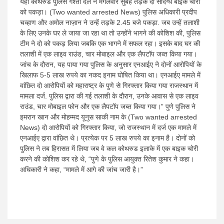
यहां कोथरुड पुलिस गश्ती दल ने मंगलवार सुबह तड़के दो संदिग्ध बाइक चोरों
को पकड़ा। (Two wanted arrested News) पुलिस अधिकारी प्रदीप
चव्हाण और अमोल नाज़ान ने उन्हें तड़के 2.45 बजे पकड़ा. जब उन्हें तलाशी
के लिए उनके घर ले जाया जा रहा था तो उन्होंने भागने की कोशिश की, पुलिस
टीम ने दो को पकड़ लिया जबकि एक भागने में सफल रहा। इसके बाद घर की
तलाशी में एक लाइव राउंड, चार मोबाइल और एक लैपटॉप जब्त किया गया।
जांच के दौरान, यह पाया गया पुलिस के अनुसार एनआईए ने दोनों आरोपियों के
खिलाफ 5-5 लाख रुपये का नकद इनाम घोषित किया था। एनआईए मामले में
वांछित दो आरोपियों को महाराष्ट्र के पुणे से गिरफ्तार किया गया राजस्थान में
मामला दर्ज. पुलिस द्वारा की गई तलाशी के दौरान, उनके आवास से एक लाइव
राउंड, चार मोबाइल फोन और एक लैपटॉप जब्त किया गया।” पुणे पुलिस ने
इमरान खान और मोहम्मद यूनुस साकी नाम के (Two wanted arrested
News) दो आरोपियों को गिरफ्तार किया, जो राजस्थान में दर्ज एक मामले में
एनआईए द्वारा वांछित थे। प्रत्येक पर 5 लाख रुपये का इनाम है। दोनों को
पुलिस ने तब हिरासत में लिया जब वे कल कोथरुड इलाके में एक बाइक चोरी
करने की कोशिश कर रहे थे, “पुणे के पुलिस आयुक्त रितेश कुमार ने कहा।
अधिकारी ने कहा, “मामले में आगे की जांच जारी है।”