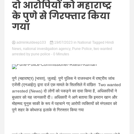
Hindi
दो आरोपियों को महाराष्ट्र
के पुणे से गिरफ्तार किया
गया
News
adminkuldeep103
19/07/2023
in
National
Tagged
Hindi
News
,
national investigation agency
,
Pune Police
,
two wanted
arrested by pune police
- 0 Minutes
पुणे (महाराष्ट्र) [भारत], जुलाई: पुणे पुलिस ने राजस्थान में राष्ट्रीय जांच
एजेंसी (एनआईए) द्वारा दर्ज एक मामले के सिलसिले में वांछित Two wanted
arrested (News) दो लोगों को पकड़ने का दावा किया है, अधिकारियों ने
बुधवार को यह जानकारी दी। अधिकारी ने आगे बताया कि इमरान खान और
मोहम्मद यूनुस साकी के रूप में पहचाने गए आरोपी व्यक्तियों को मंगलवार को
पुणे शहर के कोथरुड इलाके से गिरफ्तार किया गया