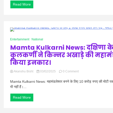
Rahul
Read More
Gandhi
:
‘प्रधानमंत्री
को
दोष
नहीं
दे
0 Minutes
रहा,
Entertainment
National
उन्होंने
Mamta Kulkarni News: दक्षिणा के ल
कोशिश
की
कुलकर्णी ने किन्नर अखाड़े की महामंडल
लेकिन
असफल
किया इनकार।
रहे’
on
Akanshu Bisht
03/02/2025
0 Comment
Mamta
Kulkarni
Mamta Kulkarni News: महामंडलेश्वर बनने के लिए 10 करोड़ रुपए की मोटी रकम देन
News:
भी नहीं हैं।...
दक्षिणा
के
Read More
लिए
2
लाख
रुपये