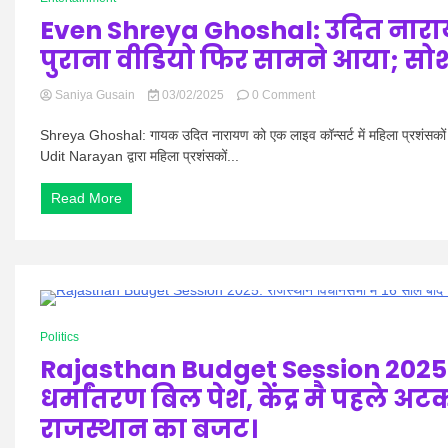
जो
Even Shreya Ghoshal: उदित नाराय
आपको
जानना
पुराना वीडियो फिर सामने आया; सोशल
जरूरी
है,
on
Saniya Gusain
03/02/2025
0 Comment
बजाज
Even
फाइनेंस
Shreya
के
Shreya Ghoshal: गायक उदित नारायण को एक लाइव कॉन्सर्ट में महिला प्रशंसकों
Ghoshal:
शेयरों
Udit Narayan द्वारा महिला प्रशंसकों...
उदित
ने
नारायण
इंट्राडे
Read More
का
में
बॉलीवुड
₹8,440
सिंगर
का
को
रिकॉर्ड
किस
उच्च
करते
स्तर
हुए
छुआ
0 Minutes
पुराना
Politics
वीडियो
Rajasthan Budget Session 2025: 
फिर
सामने
धर्मांतरण बिल पेश, केंद्र मै पहले
आया;
सोशल
राजस्थान का बजट।
मीडिया