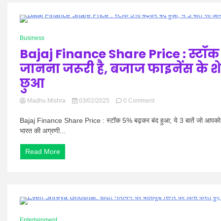
उधार
लेने
पड़े’:
0 Minutes
ममता
Business
कुलकर्णी
Bajaj Finance Share Price : स्टॉक
ने
किन्नर
जानना जरूरी है, बजाज फाइनेंस के शेयरों
अखाड़े
की
छुआ
महामंडलेश्वर
बनने
on
Madhu Mishra
03/02/2025
0 Comment
के
Bajaj
लिए
Finance
Bajaj Finance Share Price : स्टॉक 5% बढ़कर बंद हुआ; ये 3 बातें जो आपको जानन
10
Share
भारत की अग्रणी...
करोड़
Price
रुपये
:
देने
Read More
स्टॉक
से
5%
किया
बढ़कर
इनकार।
बंद
हुआ;
ये
3
0 Minutes
बातें
Entertainment