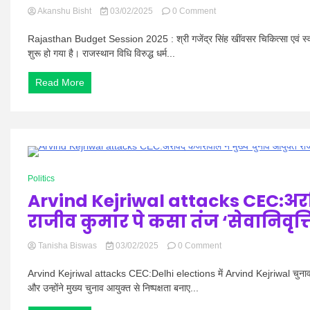
पर
on
Akanshu Bisht
03/02/2025
0 Comment
प्रतिक्रियाएं
Rajasthan
Budget
Rajasthan Budget Session 2025 : श्री गजेंद्र सिंह खींवसर चिकित्सा एवं स्वास्
Session
शुरू हो गया है। राजस्थान विधि विरुद्ध धर्म...
2025:
राजस्थान
Read More
विधानसभा
में
16
साल
बाद
धर्मांतरण
बिल
0 Minutes
पेश,
Politics
केंद्र
Arvind Kejriwal attacks CEC:अरवि
मै
पहले
राजीव कुमार पे कसा तंज ‘सेवानिवृत्
अटका
था
on
Tanisha Biswas
03/02/2025
0 Comment
काननू।
Arvind
19
Kejriwal
फरवरी
Arvind Kejriwal attacks CEC:Delhi elections में Arvind Kejriwal चुनाव आय
attacks
को
और उन्होंने मुख्य चुनाव आयुक्त से निष्पक्षता बनाए...
CEC:अरविंद
आएगा
केजरीवाल
राजस्थान