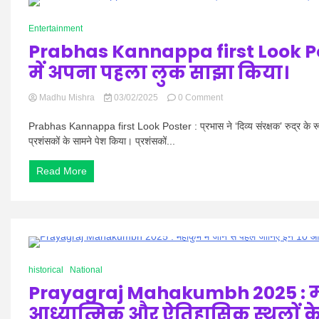
परिणाम
0 Minutes
का
Entertainment
सीधा
Prabhas Kannappa first Look Poster 
लिंक
यहां
में अपना पहला लुक साझा किया।
on
Madhu Mishra
03/02/2025
0 Comment
Prabhas
Kannappa
Prabhas Kannappa first Look Poster : प्रभास ने ‘दिव्य संरक्षक’ रुद्र के रूप म
first
प्रशंसकों के सामने पेश किया। प्रशंसकों...
Look
Poster
Read More
:
प्रभास
ने
‘दिव्य
संरक्षक’
रुद्र
के
1 Minute
रूप
historical
National
में
Prayagraj Mahakumbh 2025 : महाक
अपना
पहला
आध्यात्मिक और ऐतिहासिक स्थलों के बार
लुक