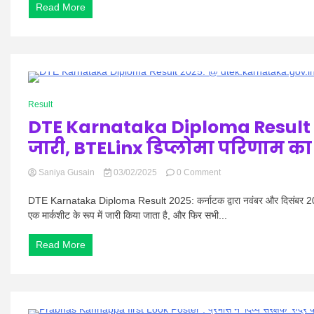
Read More
ने
का
मुख्य
बजट।
चुनाव
आयुक्त
राजीव
कुमार
पे
0 Minutes
कसा
Result
तंज
DTE Karnataka Diploma Result 
‘सेवानिवृत्ति
के
जारी, BTELinx डिप्लोमा परिणाम का 
बाद
कौन
on
Saniya Gusain
03/02/2025
0 Comment
सा
DTE
पद?’
Karnataka
DTE Karnataka Diploma Result 2025: कर्नाटक द्वारा नवंबर और दिसंबर 2024
Diploma
एक मार्कशीट के रूप में जारी किया जाता है, और फिर सभी...
Result
2025:
Read More
@
dtek.karnataka.gov.in
पर
जारी,
BTELinx
डिप्लोमा