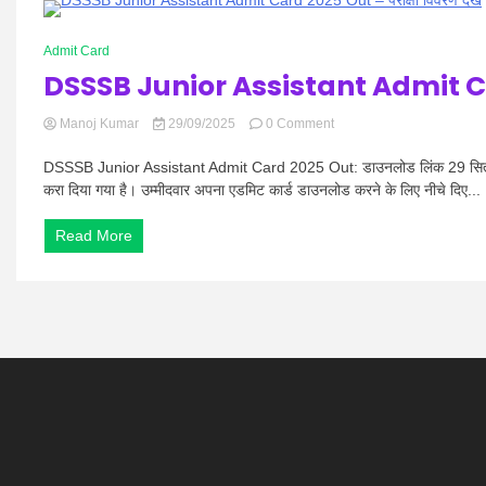
करें,
अधिसूचना
1 Minute
जारी
Admit Card
DSSSB Junior Assistant Admit Car
on
Manoj Kumar
29/09/2025
0 Comment
DSSSB
Junior
DSSSB Junior Assistant Admit Card 2025 Out: डाउनलोड लिंक 29 सित
Assistant
करा दिया गया है। उम्मीदवार अपना एडमिट कार्ड डाउनलोड करने के लिए नीचे दिए...
Admit
Card
Read More
2025
Out
–
परीक्षा
विवरण
देखें