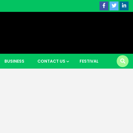
 news |
BUSINESS
CONTACT US
FESTIVAL