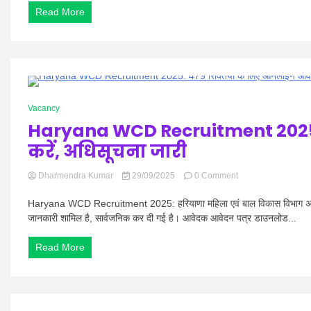
Analysis
Read More
29
Sept
2025
–
पाली
1
की
1 Minute
कठिनाई
Vacancy
और
Haryana WCD Recruitment 2025:
प्रश्न
करें, अधिसूचना जारी
on
Dharmendra Kumar
29/09/2025
0 Comment
Haryana
WCD
Haryana WCD Recruitment 2025: हरियाणा महिला एवं बाल विकास विभाग अधिसूच
Recruitment
जानकारी शामिल है, सार्वजनिक कर दी गई है। आवेदक आवेदन पत्र डाउनलोड...
2025:
479
Read More
रिक्तियों
के
लिए
ऑनलाइन
आवेदन