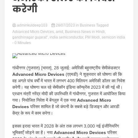
news |
करेगी
adminkuldeep103
28/07/2023
in
Business
Tagged
Advanced Micro Devices
,
amd
,
Business News in Hindi
,
gandhinagar gujarat"
,
india semiconductor
,
PM Modi
,
semicon india
- 0 Minutes
Latest
गांधीनगर (गुजरात) [भारत], 28 जुलाई: अमेरिकी बहुराष्ट्रीय सेमीकंडक्टर
Advanced Micro Devices
(एएमडी) ने शुक्रवार को घोषणा की कि
वह अगले पांच वर्षों में भारत में लगभग 400 मिलियन अमेरिकी डॉलर का निवेश
करेगी। यह घोषणा चल रहे सेमीकॉन इंडिया कॉन्फ्रेंस 2023 में की गई थी।
Hindi
प्रधान मंत्री नरेंद्र मोदी की उपस्थिति में गांधीनगर, गुजरात में आयोजित किया
गया। नियोजित निवेश में बेंगलुरु में एक नया
Advanced Micro
Devices
परिसर शामिल है जो कंपनी के सबसे बड़े डिजाइन और आरडी
केंद्र के रूप में काम करेगा।
इसका इरादा भारत में 2028 के अंत तक लगभग 3,000 नई इंजीनियरिंग
भूमिकाएँ जोड़ने का है। नया
Advanced Micro Devices
परिसर