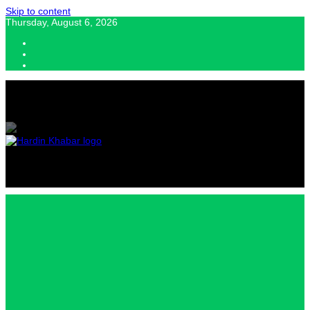
Skip to content
Thursday, August 6, 2026
Hardin Khabar | Hindi news | Latest Hindi News , स्वतंत्र पत्रकारों के लिए
यह डिजिटल मीडिया प्लेटफॉर्म इस मार्गदर्शक सिद्धांत के साथ डिज़ाइन किया गया
Hardin
Khabar |