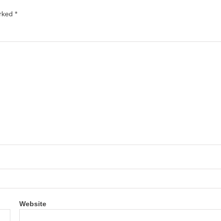
arked
*
Website