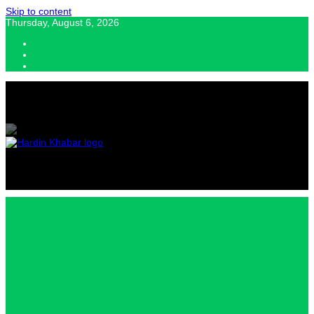
Skip to content
Thursday, August 6, 2026
Hardin Khabar | Hindi news | Latest Hindi News , स्वतंत्र पत्रकारों के लिए
यह डिजिटल मीडिया प्लेटफॉर्म इस मार्गदर्शक सिद्धांत के साथ डिज़ाइन किया गया
Hardin
Khabar |