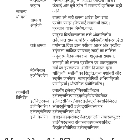
मात्रात्मक
नियम.चक्रवृद्धि ब्याज.डेटा व्याख्या।अंश।
रूझान
ऊंचाई और दूरी.ट्रेन में समस्याएँ.प्रतिशत.घड़ी
आदि.
सामान्य
योग्यता
वाक्यों को सही करना.आदेश देना.शब्द
सामान्य
प्रयोग.समझ।क्रियाएँ.समानार्थी शब्द।
अंग्रेजी
प्रस्ताव.वाक्य निर्माण.काल.
सादृश्य.विश्लेषणात्मक तर्क.अंकगणितीय
तर्क.रक्त सम्बन्ध.चरित्र पहेलियाँ.वर्गीकरण.डेटा
तर्क क्षमता
पर्याप्तता.दिशा ज्ञान परीक्षण.अक्षर और प्रतीक
श्रृंखला.तार्किक समस्याएं.शब्दों का तार्किक
अनुक्रम.बैठक व्यवस्था।श्रृंखला समापन.
सामग्री की ताकत.प्रशीतन एवं वातानुकूलन।
गर्मी का हस्तांतरण।मशीन डिजाइन.द्रव
मैकेनिकल
यांत्रिकी।मशीनों का सिद्धांत.द्रव मशीनरी और
इंजीनियरिंग
स्ट्रीम जनरेटर।ऊष्मप्रवैगिकी.अभियांत्रिकी
सामग्रियाँ।औद्योगिक इंजीनियरिंग।
एनालॉग इलेक्ट्रॉनिक्सडिजिटल
तकनीकी
इलेक्ट्रॉनिक्समाइक्रोप्रोसेसरोंबेसिक
विनिर्देश
इलेक्ट्रिकल
इलेक्ट्रॉनिक्स/पावर इलेक्ट्रॉनिक्सडिजिटल
इंजीनियरिंग /
संचारबुनियादी इलेक्ट्रॉनिक्सपावर
इलेक्ट्रॉनिक्स
इलेक्ट्रॉनिक्स और
इंजीनियरिंग
ड्राइवमाइक्रोकंट्रोलर,एनालॉग संचारकंप्यूटर
हार्डवेयरउन्नत संचारमापउपकरणसर्किट
सिद्धांतऔद्योगिक इलेक्ट्रॉनिक्स