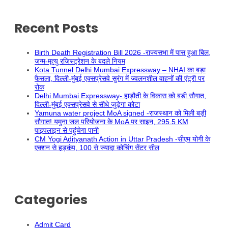
Recent Posts
Birth Death Registration Bill 2026 -राज्यसभा में पास हुआ बिल,
जन्म-मृत्यु रजिस्ट्रेशन के बदले नियम
Kota Tunnel Delhi Mumbai Expressway – NHAI का बड़ा
फैसला, दिल्ली-मुंबई एक्सप्रेसवे सुरंग में ज्वलनशील वाहनों की एंट्री पर
रोक
Delhi Mumbai Expressway- हाड़ौती के विकास को बड़ी सौगात,
दिल्ली-मुंबई एक्सप्रेसवे से सीधे जुड़ेगा कोटा
Yamuna water project MoA signed -राजस्थान को मिली बड़ी
सौगात! यमुना जल परियोजना के MoA पर साइन, 295.5 KM
पाइपलाइन से पहुंचेगा पानी
CM Yogi Adityanath Action in Uttar Pradesh -सीएम योगी के
एक्शन से हड़कंप, 100 से ज्यादा कोचिंग सेंटर सील
Categories
Admit Card