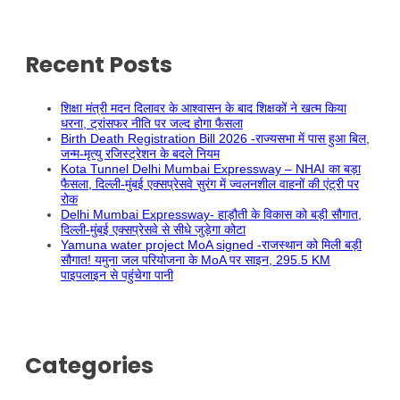
Recent Posts
शिक्षा मंत्री मदन दिलावर के आश्वासन के बाद शिक्षकों ने खत्म किया
धरना, ट्रांसफर नीति पर जल्द होगा फैसला
Birth Death Registration Bill 2026 -राज्यसभा में पास हुआ बिल,
जन्म-मृत्यु रजिस्ट्रेशन के बदले नियम
Kota Tunnel Delhi Mumbai Expressway – NHAI का बड़ा
फैसला, दिल्ली-मुंबई एक्सप्रेसवे सुरंग में ज्वलनशील वाहनों की एंट्री पर
रोक
Delhi Mumbai Expressway- हाड़ौती के विकास को बड़ी सौगात,
दिल्ली-मुंबई एक्सप्रेसवे से सीधे जुड़ेगा कोटा
Yamuna water project MoA signed -राजस्थान को मिली बड़ी
सौगात! यमुना जल परियोजना के MoA पर साइन, 295.5 KM
पाइपलाइन से पहुंचेगा पानी
Categories