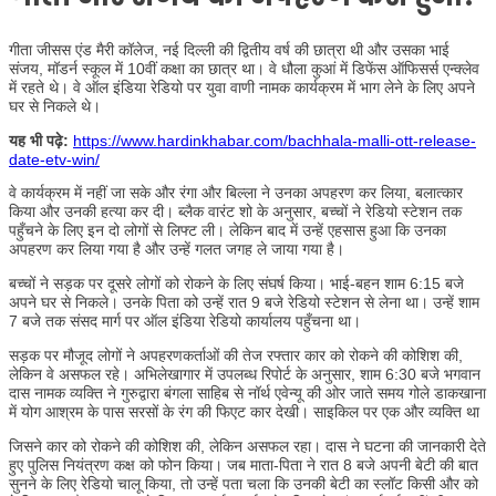
गीता जीसस एंड मैरी कॉलेज, नई दिल्ली की द्वितीय वर्ष की छात्रा थी और उसका भाई
संजय, मॉडर्न स्कूल में 10वीं कक्षा का छात्र था। वे धौला कुआं में डिफेंस ऑफिसर्स एन्क्लेव
में रहते थे। वे ऑल इंडिया रेडियो पर युवा वाणी नामक कार्यक्रम में भाग लेने के लिए अपने
घर से निकले थे।
यह भी पढ़े:
https://www.hardinkhabar.com/bachhala-malli-ott-release-
date-etv-win/
वे कार्यक्रम में नहीं जा सके और रंगा और बिल्ला ने उनका अपहरण कर लिया, बलात्कार
किया और उनकी हत्या कर दी। ब्लैक वारंट शो के अनुसार, बच्चों ने रेडियो स्टेशन तक
पहुँचने के लिए इन दो लोगों से लिफ्ट ली। लेकिन बाद में उन्हें एहसास हुआ कि उनका
अपहरण कर लिया गया है और उन्हें गलत जगह ले जाया गया है।
बच्चों ने सड़क पर दूसरे लोगों को रोकने के लिए संघर्ष किया। भाई-बहन शाम 6:15 बजे
अपने घर से निकले। उनके पिता को उन्हें रात 9 बजे रेडियो स्टेशन से लेना था। उन्हें शाम
7 बजे तक संसद मार्ग पर ऑल इंडिया रेडियो कार्यालय पहुँचना था।
सड़क पर मौजूद लोगों ने अपहरणकर्ताओं की तेज रफ्तार कार को रोकने की कोशिश की,
लेकिन वे असफल रहे। अभिलेखागार में उपलब्ध रिपोर्ट के अनुसार, शाम 6:30 बजे भगवान
दास नामक व्यक्ति ने गुरुद्वारा बंगला साहिब से नॉर्थ एवेन्यू की ओर जाते समय गोले डाकखाना
में योग आश्रम के पास सरसों के रंग की फिएट कार देखी। साइकिल पर एक और व्यक्ति था
जिसने कार को रोकने की कोशिश की, लेकिन असफल रहा। दास ने घटना की जानकारी देते
हुए पुलिस नियंत्रण कक्ष को फोन किया। जब माता-पिता ने रात 8 बजे अपनी बेटी की बात
सुनने के लिए रेडियो चालू किया, तो उन्हें पता चला कि उनकी बेटी का स्लॉट किसी और को