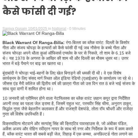
कैसे फांसी दी गई?
Saniya Gusain
10/01/2025
in
National
- 0 Minutes
Black Warrant Of Ranga-Billa:
रंगा-बिल्ला का ब्लैक वारंट: दिल्ली के किशोर
गीता और संजय चोपड़ा के हत्यारों को कैसे फांसी दी गई जब नौसेना के बच्चे गीता और
संजय चोपड़ा अपने धौला कुआं ऑफिसर्स एन्क्लेव के घर से निकले, तो शाम के 6.15 बजे
थे। यह 1978 के अगस्त के आखिर की शाम थी और दिल्ली का मौसम धूसर था। उत्तर
भारत में बड़े पैमाने पर बाढ़ का खतरा था।
बूंदाबांदी ने चोपड़ा भाई-बहनों के लिए खेल बिगाड़ने की धमकी दी थी। वे एक विशेष
कार्यक्रम के लिए संसद मार्ग स्थित ऑल इंडिया रेडियो (एआईआर) के कार्यालय जा रहे थे।
जीसस एंड मैरी कॉलेज की द्वितीय वर्ष की छात्रा गीता को उस दिन रात 8 बजे भाई संजय के
साथ युवा वाणी में शामिल होना था।
10 जनवरी को प्रीमियर होने वाला नेटफ्लिक्स का ब्लैक वारंट ज़हान कपूर द्वारा निर्देशित
अपनी तरह का पहला जेल ड्रामा है, जिसमें राहुल भट, परमवीर सिंह चीमा, अनुराग ठाकुर,
सिद्धांत गुप्ता जैसे बेहतरीन कलाकार हैं और राजश्री देशपांडे, तोता रॉय चौधरी और राजेंद्र
गुप्ता की विशेष उपस्थिति है।
विक्रमादित्य मोटवाने और सत्यांशु सिंह की क्रिएटिव पावरहाउस से, जो अंबीका पंडित,
अर्केश अजय और रोहिन रवींद्रन नायर के साथ शो रनर और निर्देशक के रूप में काम करते
हैं, ब्लैक वारंट भारत की सबसे बड़ी जेल, तिहाड़ में एक कच्चा, अनफ़िल्टर्ड गोता लगाने का