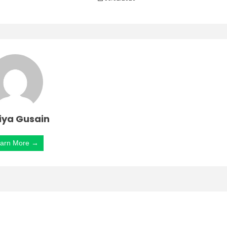
iya Gusain
arn More →