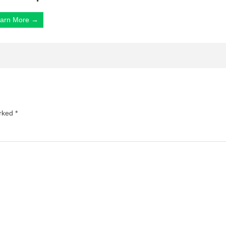
arn More →
arked
*