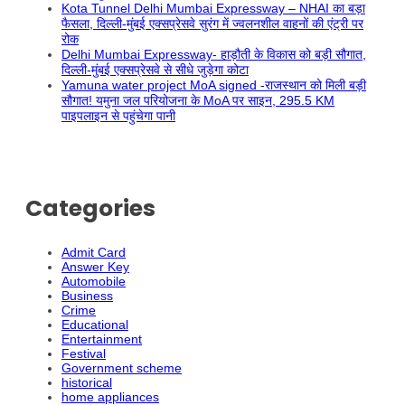
Kota Tunnel Delhi Mumbai Expressway – NHAI का बड़ा
फैसला, दिल्ली-मुंबई एक्सप्रेसवे सुरंग में ज्वलनशील वाहनों की एंट्री पर
रोक
Delhi Mumbai Expressway- हाड़ौती के विकास को बड़ी सौगात,
दिल्ली-मुंबई एक्सप्रेसवे से सीधे जुड़ेगा कोटा
Yamuna water project MoA signed -राजस्थान को मिली बड़ी
सौगात! यमुना जल परियोजना के MoA पर साइन, 295.5 KM
पाइपलाइन से पहुंचेगा पानी
Categories
Admit Card
Answer Key
Automobile
Business
Crime
Educational
Entertainment
Festival
Government scheme
historical
home appliances