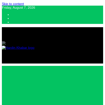
Skip to content
Friday, August 7, 2026
Hardin Khabar | Hindi news | Latest Hindi News , स्वतंत्र पत्रकारों के लिए
यह डिजिटल मीडिया प्लेटफॉर्म इस मार्गदर्शक सिद्धांत के साथ डिज़ाइन किया गया
Hardin
Khabar |