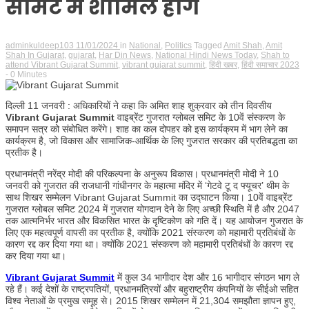
समिट में शामिल होंगे
adminkuldeep103
11/01/2024
in
National
,
Politics
Tagged
Amit Shah
,
Amit
Shah In Gujarat
,
gujarat
,
Har Din News
,
National Hindi News Today
,
Shah to
attend Vibrant Gujarat Summit
,
vibrant gujarat summit
,
हिंदी खबर
,
हिंदी समाचार 2023
- 0 Minutes
दिल्ली 11 जनवरी : अधिकारियों ने कहा कि अमित शाह शुक्रवार को तीन दिवसीय
Vibrant Gujarat Summit
वाइब्रेंट गुजरात ग्लोबल समिट के 10वें संस्करण के
समापन सत्र को संबोधित करेंगे। शाह का कल दोपहर को इस कार्यक्रम में भाग लेने का
कार्यक्रम है, जो विकास और सामाजिक-आर्थिक के लिए गुजरात सरकार की प्रतिबद्धता का
प्रतीक है।
प्रधानमंत्री नरेंद्र मोदी की परिकल्पना के अनुरूप विकास। प्रधानमंत्री मोदी ने 10
जनवरी को गुजरात की राजधानी गांधीनगर के महात्मा मंदिर में ‘गेटवे टू द फ्यूचर’ थीम के
साथ शिखर सम्मेलन Vibrant Gujarat Summit का उद्घाटन किया। 10वें वाइब्रेंट
गुजरात ग्लोबल समिट 2024 में गुजरात योगदान देने के लिए अच्छी स्थिति में है और 2047
तक आत्मनिर्भर भारत और विकसित भारत के दृष्टिकोण को गति दें। यह आयोजन गुजरात के
लिए एक महत्वपूर्ण वापसी का प्रतीक है, क्योंकि 2021 संस्करण को महामारी प्रतिबंधों के
कारण रद्द कर दिया गया था। क्योंकि 2021 संस्करण को महामारी प्रतिबंधों के कारण रद्द
कर दिया गया था।
Vibrant Gujarat Summit
में कुल 34 भागीदार देश और 16 भागीदार संगठन भाग ले
रहे हैं। कई देशों के राष्ट्रपतियों, प्रधानमंत्रियों और बहुराष्ट्रीय कंपनियों के सीईओ सहित
विश्व नेताओं के प्रमुख समूह से। 2015 शिखर सम्मेलन में 21,304 समझौता ज्ञापन हुए,