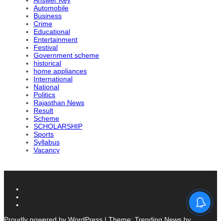
Answer Key
Automobile
Business
Crime
Educational
Entertainment
Festival
Government scheme
historical
home appliances
International
National
Politics
Rajasthan News
Result
Scheme
SCHOLARSHIP
Sports
Syllabus
Vacancy
Proudly powered by WordPress
|
Theme: Trending News by