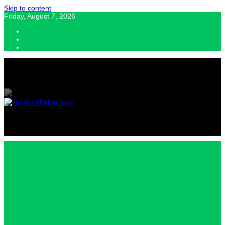
Skip to content
Friday, August 7, 2026
Hardin Khabar | Hindi news | Latest Hindi News , स्वतंत्र पत्रकारों के लिए
यह डिजिटल मीडिया प्लेटफॉर्म इस मार्गदर्शक सिद्धांत के साथ डिज़ाइन किया गया
Hardin
Khabar |