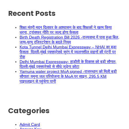
Recent Posts
शिक्षा मंत्री मदन दिलावर के आश्वासन के बाद शिक्षकों ने खत्म किया
धरना, ट्रांसफर नीति पर जल्द होगा फैसला
Birth Death Registration Bill 2026 -राज्यसभा में पास हुआ बिल,
जन्म-मृत्यु रजिस्ट्रेशन के बदले नियम
Kota Tunnel Delhi Mumbai Expressway – NHAI का बड़ा
फैसला, दिल्ली-मुंबई एक्सप्रेसवे सुरंग में ज्वलनशील वाहनों की एंट्री पर
रोक
Delhi Mumbai Expressway- हाड़ौती के विकास को बड़ी सौगात,
दिल्ली-मुंबई एक्सप्रेसवे से सीधे जुड़ेगा कोटा
Yamuna water project MoA signed -राजस्थान को मिली बड़ी
सौगात! यमुना जल परियोजना के MoA पर साइन, 295.5 KM
पाइपलाइन से पहुंचेगा पानी
Categories
Admit Card