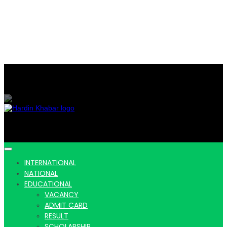
Hardin Khabar | Hindi news | Latest Hindi News , स्वतंत्र पत्रकारों के लिए
यह डिजिटल मीडिया प्लेटफॉर्म इस मार्गदर्शक सिद्धांत के साथ डिज़ाइन किया गया
Hardin
INTERNATIONAL
NATIONAL
EDUCATIONAL
VACANCY
ADMIT CARD
RESULT
SCHOLARSHIP