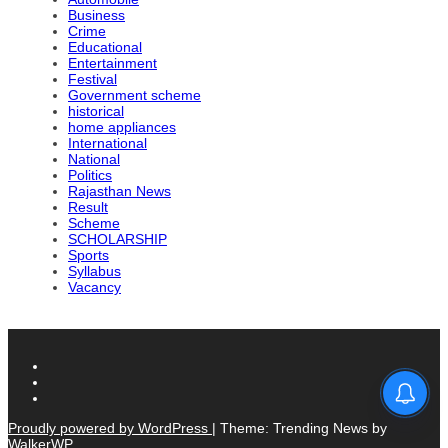
Business
Crime
Educational
Entertainment
Festival
Government scheme
historical
home appliances
International
National
Politics
Rajasthan News
Result
Scheme
SCHOLARSHIP
Sports
Syllabus
Vacancy
Proudly powered by WordPress
|
Theme: Trending News by
WalkerWP
.